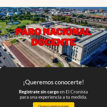
Infotechnology
Clase
Clima
Mundial 2026
Eventos Corporativos
El Cronista Studio
Mediakit
abre en nueva pestaña
Argentina
¡Queremos conocerte!
Registrate sin cargo
en El Cronista
para una experiencia a tu medida.
Quiero registrarme