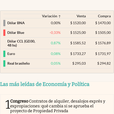
Variación
Venta
Compra
0,00
%
$
1520,00
$
1470,00
Dólar BNA
-0,33
%
$
1525,00
$
1505,00
Dólar Blue
Dólar CCL (GD30,
0,87
%
$
1585,52
$
1576,89
48 hs)
0,08
%
$
1733,27
$
1731,97
Euro
0,05
%
$
295,03
$
294,82
Real brasileño
Las más leídas de Economía y Política
1
Congreso
Contratos de alquiler, desalojos exprés y
expropiaciones: qué cambia si se aprueba el
proyecto de Propiedad Privada