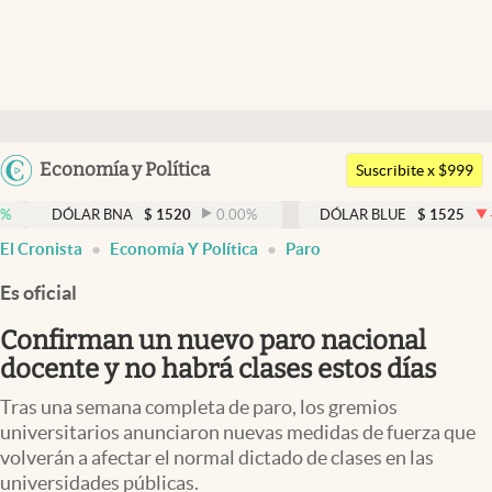
Últimas noticias
Dólar
Argentina
Economía y Política
Members
Suscribite x $999
España
Economía y Política
LAR BNA
$
1520
0.00
%
DÓLAR BLUE
$
1525
-0.33
%
México
El Cronista
Economía Y Política
Paro
Finanzas y Mercados
USA
Es oficial
Mercados Online
Colombia
Uruguay
Confirman un nuevo paro nacional
Negocios
docente y no habrá clases estos días
Columnistas
Tras una semana completa de paro, los gremios
Otras secciones
universitarios anunciaron nuevas medidas de fuerza que
volverán a afectar el normal dictado de clases en las
Apertura
universidades públicas.