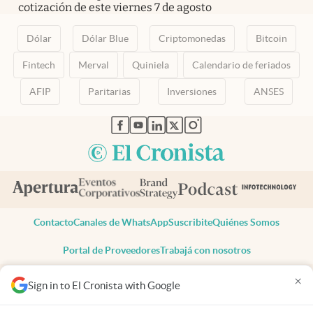
cotización de este viernes 7 de agosto
Dólar
Dólar Blue
Criptomonedas
Bitcoin
Fintech
Merval
Quiniela
Calendario de feriados
AFIP
Paritarias
Inversiones
ANSES
abre en nueva pestaña
abre en nueva pestaña
abre en nueva pestaña
abre en nueva pestaña
abre en nueva pestaña
Contacto
Canales de WhatsApp
Suscribite
Quiénes Somos
Portal de Proveedores
Trabajá con nosotros
Copyright 2025 cronista.com
×
Sign in to El Cronista with Google
Todos los derechos reservados
Términos y condiciones