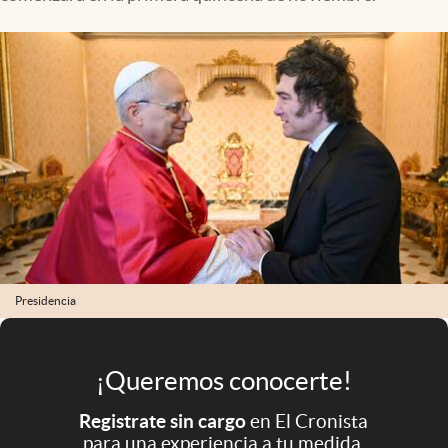
Infotechnology
Clase
Clima
Mundial 2026
Eventos Corporativos
El Cronista Studio
Mediakit
abre en nueva pestaña
Argentina
Presidencia
¡Queremos conocerte!
Registrate sin cargo
en El Cronista
para una experiencia a tu medida.