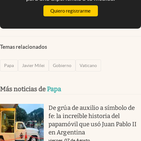
Quiero registrarme
Temas relacionados
Papa
Javier Milei
Gobierno
Vaticano
Más noticias de
Papa
De grúa de auxilio a símbolo de
fe: la increíble historia del
papamóvil que usó Juan Pablo II
en Argentina
viernes, 07 de Agosto