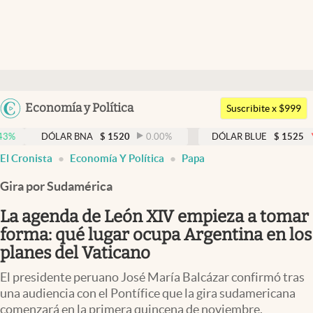
Últimas noticias
Dólar
Argentina
Economía y Política
Members
Suscribite x $999
España
Economía y Política
DÓLAR BNA
$
1520
0.00
%
DÓLAR BLUE
$
1525
-0.33
%
México
El Cronista
Economía Y Política
Papa
Finanzas y Mercados
USA
Gira por Sudamérica
Mercados Online
Colombia
Uruguay
La agenda de León XIV empieza a tomar
Negocios
forma: qué lugar ocupa Argentina en los
Columnistas
planes del Vaticano
Otras secciones
El presidente peruano José María Balcázar confirmó tras
una audiencia con el Pontífice que la gira sudamericana
Apertura
comenzará en la primera quincena de noviembre.