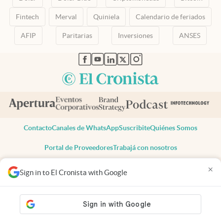
Fintech
Merval
Quiniela
Calendario de feriados
AFIP
Paritarias
Inversiones
ANSES
abre en nueva pestaña
abre en nueva pestaña
abre en nueva pestaña
abre en nueva pestaña
abre en nueva pestaña
Contacto
Canales de WhatsApp
Suscribite
Quiénes Somos
Portal de Proveedores
Trabajá con nosotros
Copyright 2025 cronista.com
×
Sign in to El Cronista with Google
Todos los derechos reservados
Términos y condiciones
Privacidad
Consentimiento
Tel:
+54 11 7078-3270