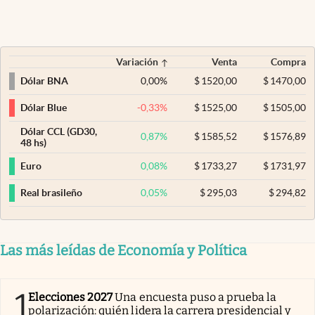
Variación
Venta
Compra
0,00
%
$
1520,00
$
1470,00
Dólar BNA
-0,33
%
$
1525,00
$
1505,00
Dólar Blue
Dólar CCL (GD30,
0,87
%
$
1585,52
$
1576,89
48 hs)
0,08
%
$
1733,27
$
1731,97
Euro
0,05
%
$
295,03
$
294,82
Real brasileño
Las más leídas de Economía y Política
1
Elecciones 2027
Una encuesta puso a prueba la
polarización: quién lidera la carrera presidencial y