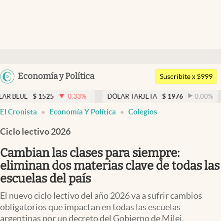
Últimas noticias
Dólar
Argentina
Economía y Política
Members
Suscribite x $999
España
Economía y Política
525
-0.33
%
DÓLAR TARJETA
$
1976
0.00
%
DÓLAR M
México
El Cronista
Economía Y Política
Colegios
Finanzas y Mercados
USA
Ciclo lectivo 2026
Mercados Online
Colombia
Uruguay
Cambian las clases para siempre:
Negocios
eliminan dos materias clave de todas las
Columnistas
escuelas del país
Otras secciones
El nuevo ciclo lectivo del año 2026 va a sufrir cambios
obligatorios que impactan en todas las escuelas
Apertura
argentinas por un decreto del Gobierno de Milei.