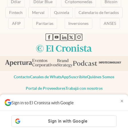
Dólar
Dólar Blue
Criptomonedas
Bitcoin
Fintech
Merval
Quiniela
Calendario de feriados
AFIP
Paritarias
Inversiones
ANSES
abre en nueva pestaña
abre en nueva pestaña
abre en nueva pestaña
abre en nueva pestaña
abre en nueva pestaña
Contacto
Canales de WhatsApp
Suscribite
Quiénes Somos
Portal de Proveedores
Trabajá con nosotros
Copyright 2025 cronista.com
×
Sign in to El Cronista with Google
Todos los derechos reservados
Términos y condiciones
Privacidad
Consentimiento
Tel:
+54 11 7078-3270