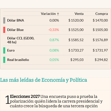
Variación
Venta
Compra
0,00
%
$
1520,00
$
1470,00
Dólar BNA
-0,33
%
$
1525,00
$
1505,00
Dólar Blue
Dólar CCL (GD30,
0,87
%
$
1585,52
$
1576,89
48 hs)
0,08
%
$
1733,27
$
1731,97
Euro
0,05
%
$
295,03
$
294,82
Real brasileño
Las más leídas de Economía y Política
1
Elecciones 2027
Una encuesta puso a prueba la
polarización: quién lidera la carrera presidencial y
cuánto crece la búsqueda de una tercera opción