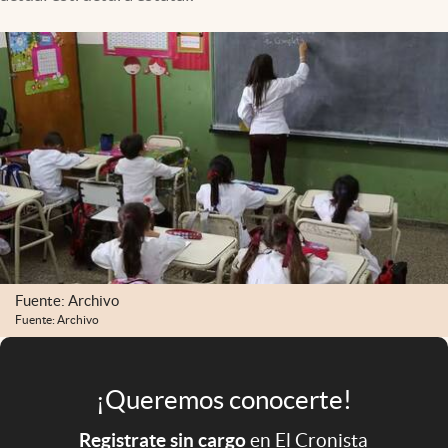
Infotechnology
Clase
Clima
Mundial 2026
Eventos Corporativos
El Cronista Studio
Mediakit
abre en nueva pestaña
Argentina
Fuente: Archivo
Fuente: Archivo
¡Queremos conocerte!
Registrate sin cargo
en El Cronista