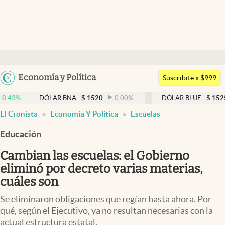
Últimas noticias
Dólar
Argentina
Economía y Política
Members
Suscribite x $999
España
Economía y Política
DÓLAR BNA
$
1520
0.00
%
DÓLAR BLUE
$
1525
-0.33
México
El Cronista
Economía Y Política
Escuelas
Finanzas y Mercados
USA
Educación
Mercados Online
Colombia
Uruguay
Cambian las escuelas: el Gobierno
Negocios
eliminó por decreto varias materias,
Columnistas
cuáles son
Otras secciones
Se eliminaron obligaciones que regían hasta ahora. Por
qué, según el Ejecutivo, ya no resultan necesarias con la
Apertura
actual estructura estatal.