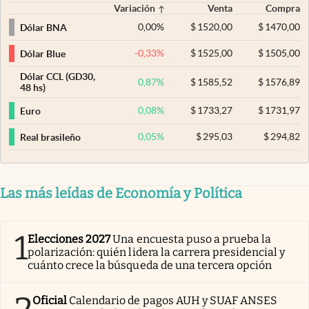
Variación
Venta
Compra
0,00
%
$
1520,00
$
1470,00
Dólar BNA
-0,33
%
$
1525,00
$
1505,00
Dólar Blue
Dólar CCL (GD30,
0,87
%
$
1585,52
$
1576,89
48 hs)
0,08
%
$
1733,27
$
1731,97
Euro
0,05
%
$
295,03
$
294,82
Real brasileño
Las más leídas de Economía y Política
1
Elecciones 2027
Una encuesta puso a prueba la
polarización: quién lidera la carrera presidencial y
cuánto crece la búsqueda de una tercera opción
Oficial
Calendario de pagos AUH y SUAF ANSES