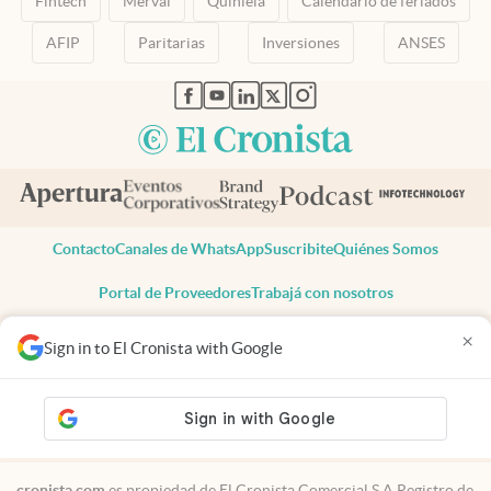
Fintech
Merval
Quiniela
Calendario de feriados
AFIP
Paritarias
Inversiones
ANSES
abre en nueva pestaña
abre en nueva pestaña
abre en nueva pestaña
abre en nueva pestaña
abre en nueva pestaña
Contacto
Canales de WhatsApp
Suscribite
Quiénes Somos
Portal de Proveedores
Trabajá con nosotros
Copyright 2025 cronista.com
×
Sign in to El Cronista with Google
Todos los derechos reservados
Términos y condiciones
Privacidad
Consentimiento
Tel:
+54 11 7078-3270
cronista.com
es propiedad de El Cronista Comercial S.A Registro de