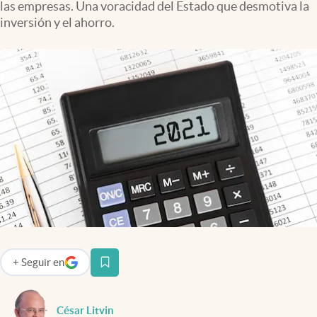
las empresas. Una voracidad del Estado que desmotiva la
Infotechnology
inversión y el ahorro.
Clase
Clima
Mundial 2026
Eventos Corporativos
El Cronista Studio
Mediakit
abre en nueva pestaña
Argentina
+
Seguir
en
abre en nueva pestaña
César Litvin