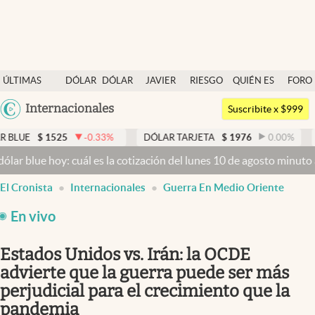
Últimas noticias
ÚLTIMAS
DÓLAR
DÓLAR
JAVIER
RIESGO
QUIÉN ES
FORO
Dólar
NOTICIAS
BLUE
MILEI
PAÍS
QUIÉN
Argentina
Internacionales
Members
Suscribite x $999
España
Economía y Política
1525
-0.33
%
DÓLAR TARJETA
$
1976
0.00
%
DÓLAR 
México
 hoy: cuál es la cotización del lunes 10 de agosto minuto a minuto
Finanzas y Mercados
USA
El Cronista
Internacionales
Guerra En Medio Oriente
Mercados Online
Colombia
Uruguay
En vivo
Negocios
Columnistas
Estados Unidos vs. Irán: la OCDE
advierte que la guerra puede ser más
Otras secciones
perjudicial para el crecimiento que la
Apertura
pandemia