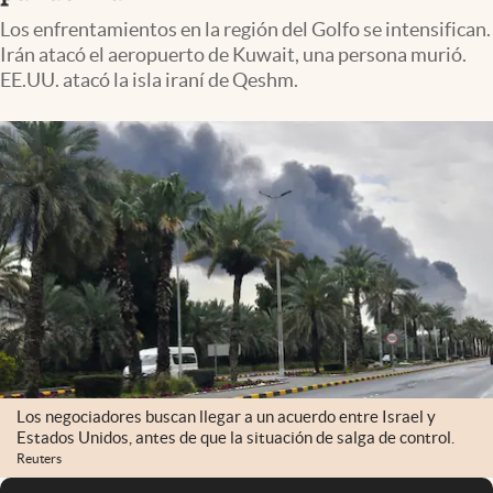
Infotechnology
Los enfrentamientos en la región del Golfo se intensifican.
Irán atacó el aeropuerto de Kuwait, una persona murió.
Clase
EE.UU. atacó la isla iraní de Qeshm.
Clima
Mundial 2026
Eventos Corporativos
El Cronista Studio
Mediakit
abre en nueva pestaña
Argentina
Los negociadores buscan llegar a un acuerdo entre Israel y
Estados Unidos, antes de que la situación de salga de control.
Reuters