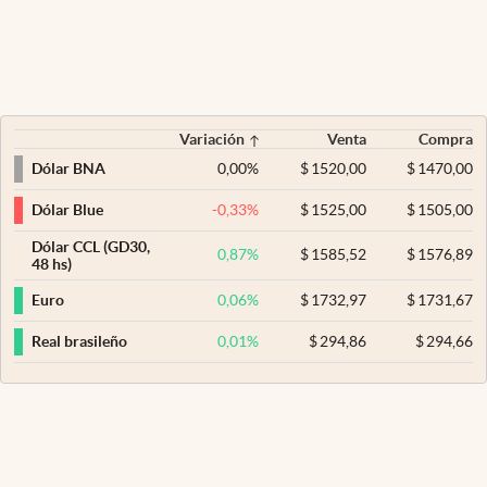
Variación
Venta
Compra
0,00
%
$
1520,00
$
1470,00
Dólar BNA
-0,33
%
$
1525,00
$
1505,00
Dólar Blue
Dólar CCL (GD30,
0,87
%
$
1585,52
$
1576,89
48 hs)
0,06
%
$
1732,97
$
1731,67
Euro
0,01
%
$
294,86
$
294,66
Real brasileño