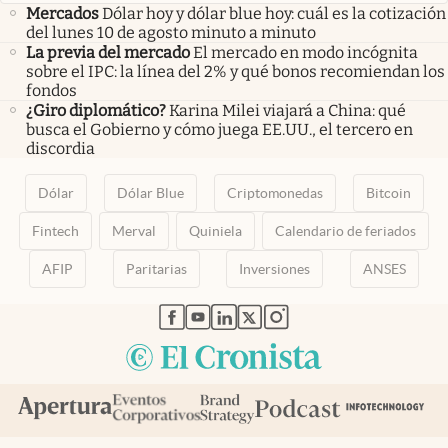
Mercados
Dólar hoy y dólar blue hoy: cuál es la cotización
del lunes 10 de agosto minuto a minuto
La previa del mercado
El mercado en modo incógnita
sobre el IPC: la línea del 2% y qué bonos recomiendan los
fondos
¿Giro diplomático?
Karina Milei viajará a China: qué
busca el Gobierno y cómo juega EE.UU., el tercero en
discordia
Dólar
Dólar Blue
Criptomonedas
Bitcoin
Fintech
Merval
Quiniela
Calendario de feriados
AFIP
Paritarias
Inversiones
ANSES
abre en nueva pestaña
abre en nueva pestaña
abre en nueva pestaña
abre en nueva pestaña
abre en nueva pestaña