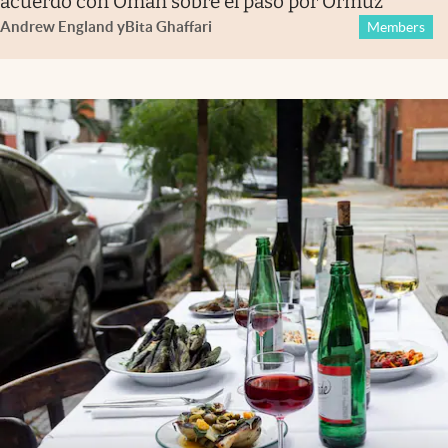
acuerdo con Omán sobre el paso por Ormuz
Andrew England
y
Bita Ghaffari
Members