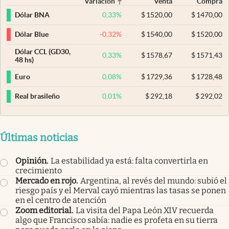
Variación
Venta
Compra
0,33
%
$
1520,00
$
1470,00
Dólar BNA
-0,32
%
$
1540,00
$
1520,00
Dólar Blue
Dólar CCL (GD30,
0,33
%
$
1578,67
$
1571,43
48 hs)
0,08
%
$
1729,36
$
1728,48
Euro
0,01
%
$
292,18
$
292,02
Real brasileño
Últimas noticias
Opinión
.
La estabilidad ya está: falta convertirla en
crecimiento
Mercado en rojo
.
Argentina, al revés del mundo: subió el
riesgo país y el Merval cayó mientras las tasas se ponen
en el centro de atención
Zoom editorial
.
La visita del Papa León XIV recuerda
algo que Francisco sabía: nadie es profeta en su tierra