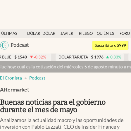
Últimas noticias
ÚLTIMAS
DÓLAR
DÓLAR
JAVIER
RIESGO
QUIÉN ES
FORO
Dólar
NOTICIAS
BLUE
MILEI
PAÍS
QUIÉN
Argentina
Podcast
Members
Suscribite x $999
España
Economía y Política
1540
-0.32
%
DÓLAR TARJETA
$
1976
0.33
%
DÓLAR 
México
cuál es la cotización del miércoles 5 de agosto minuto a minuto
Dól
Finanzas y Mercados
USA
El Cronista
Podcast
Mercados Online
Colombia
Uruguay
Aftermarket
Negocios
Buenas noticias para el gobierno
Columnistas
durante el mes de mayo
Otras secciones
Analizamos la actualidad macro y las oportunidades de
Apertura
inversión con Pablo Lazzati, CEO de Insider Finance y