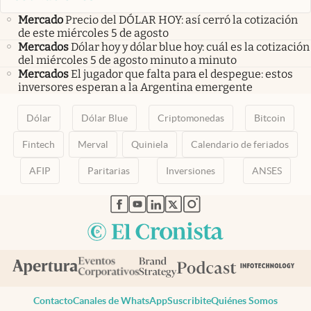
Mercado
Precio del DÓLAR HOY: así cerró la cotización
de este miércoles 5 de agosto
Mercados
Dólar hoy y dólar blue hoy: cuál es la cotización
del miércoles 5 de agosto minuto a minuto
Mercados
El jugador que falta para el despegue: estos
inversores esperan a la Argentina emergente
Dólar
Dólar Blue
Criptomonedas
Bitcoin
Fintech
Merval
Quiniela
Calendario de feriados
AFIP
Paritarias
Inversiones
ANSES
abre en nueva pestaña
abre en nueva pestaña
abre en nueva pestaña
abre en nueva pestaña
abre en nueva pestaña
Contacto
Canales de WhatsApp
Suscribite
Quiénes Somos