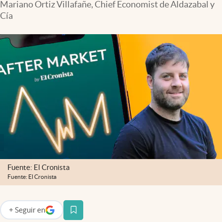
Mariano Ortiz Villafañe, Chief Economist de Aldazabal y
Infotechnology
Cía
Clase
Clima
Mundial 2026
Eventos Corporativos
El Cronista Studio
Mediakit
abre en nueva pestaña
Argentina
Fuente: El Cronista
Fuente: El Cronista
+
Seguir
en
abre en nueva pestaña