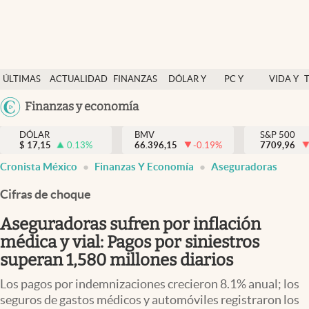
Últimas Noticias
ÚLTIMAS
ACTUALIDAD
FINANZAS
DÓLAR Y
PC Y
VIDA Y
Actualidad
NOTICIAS
Y
MERCADOS
CELULAR
ESTILO
Argentina
Finanzas y economía
Finanzas y economía
ECONOMÍA
España
Dólar y mercados
DÓLAR
BMV
S&P 500
$
17,15
0.13
%
66.396,15
-0.19
%
México
7709,96
Internacionales
Cronista México
Finanzas Y Economía
Aseguradoras
USA
Opinión
Colombia
Cifras de choque
Uruguay
Brand Strategy
Aseguradoras sufren por inflación
Pc y celular
médica y vial: Pagos por siniestros
superan 1,580 millones diarios
Vida y estilo
Los pagos por indemnizaciones crecieron 8.1% anual; los
Tv
seguros de gastos médicos y automóviles registraron los