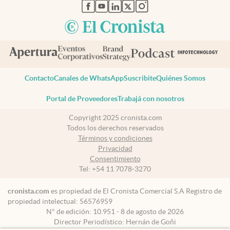
abre en nueva pestaña
abre en nueva pestaña
abre en nueva pestaña
abre en nueva pestaña
abre en nueva pestaña
Contacto
Canales de WhatsApp
Suscribite
Quiénes Somos
Portal de Proveedores
Trabajá con nosotros
Copyright 2025 cronista.com
Todos los derechos reservados
Términos y condiciones
Privacidad
Consentimiento
Tel:
+54 11 7078-3270
cronista.com
es propiedad de El Cronista Comercial S.A Registro de
propiedad intelectual: 56576959
N° de edición: 10.951 - 8 de agosto de 2026
Director Periodístico: Hernán de Goñi