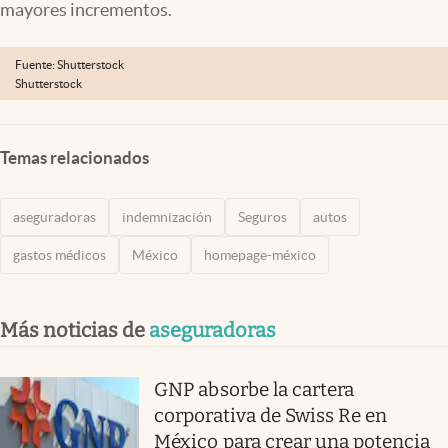
mayores incrementos.
Clima
Espiritualidad
Fuente: Shutterstock
Shutterstock
Mediakit
abre en nueva pestaña
México
Temas relacionados
aseguradoras
indemnización
Seguros
autos
gastos médicos
México
homepage-méxico
Más noticias de
aseguradoras
GNP absorbe la cartera
corporativa de Swiss Re en
México para crear una potencia