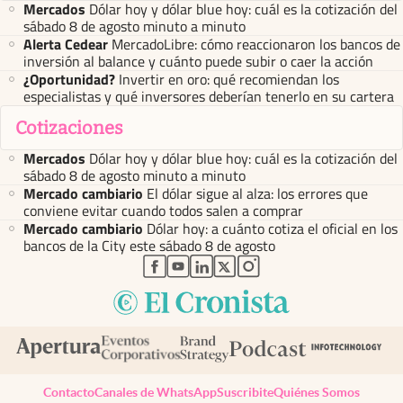
Mercados
Dólar hoy y dólar blue hoy: cuál es la cotización del
sábado 8 de agosto minuto a minuto
Alerta Cedear
MercadoLibre: cómo reaccionaron los bancos de
inversión al balance y cuánto puede subir o caer la acción
¿Oportunidad?
Invertir en oro: qué recomiendan los
especialistas y qué inversores deberían tenerlo en su cartera
Cotizaciones
Mercados
Dólar hoy y dólar blue hoy: cuál es la cotización del
sábado 8 de agosto minuto a minuto
Mercado cambiario
El dólar sigue al alza: los errores que
conviene evitar cuando todos salen a comprar
Mercado cambiario
Dólar hoy: a cuánto cotiza el oficial en los
bancos de la City este sábado 8 de agosto
abre en nueva pestaña
abre en nueva pestaña
abre en nueva pestaña
abre en nueva pestaña
abre en nueva pestaña
Contacto
Canales de WhatsApp
Suscribite
Quiénes Somos