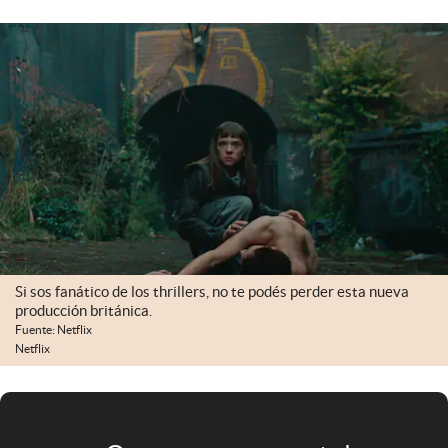
Infotechnology
Clase
Clima
Mundial 2026
Eventos Corporativos
El Cronista Studio
Mediakit
abre en nueva pestaña
Si sos fanático de los thrillers, no te podés perder esta nueva
Argentina
producción británica.
Fuente: Netflix
Netflix