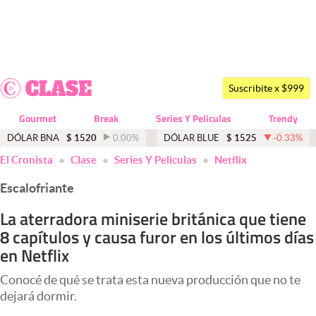
Últimas noticias
Dólar
Suscribite x $999
Members
Gourmet
Break
Series Y Peliculas
Trendy
Economía y Política
DÓLAR BNA
$
1520
0.00
%
DÓLAR BLUE
$
1525
-0.33
%
El Cronista
Clase
Series Y Peliculas
Netflix
Finanzas y Mercados
Escalofriante
Mercados Online
La aterradora miniserie británica que tiene
Negocios
8 capítulos y causa furor en los últimos días
Columnistas
en Netflix
Otras secciones
Conocé de qué se trata esta nueva producción que no te
dejará dormir.
Apertura