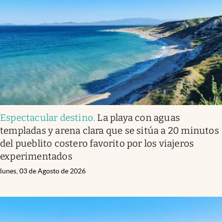
Infotechnology
Clase
Clima
Mundial 2026
Eventos Corporativos
El Cronista Studio
Espectacular destino
.
La playa con aguas
Mediakit
templadas y arena clara que se sitúa a 20 minutos
abre en nueva pestaña
del pueblito costero favorito por los viajeros
Argentina
experimentados
lunes, 03 de Agosto de 2026