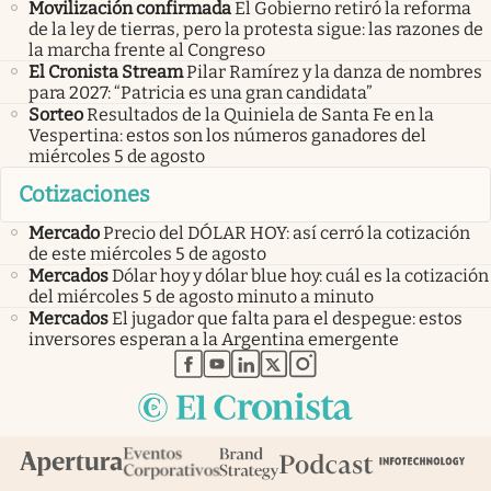
Movilización confirmada
El Gobierno retiró la reforma
de la ley de tierras, pero la protesta sigue: las razones de
la marcha frente al Congreso
El Cronista Stream
Pilar Ramírez y la danza de nombres
para 2027: “Patricia es una gran candidata”
Sorteo
Resultados de la Quiniela de Santa Fe en la
Vespertina: estos son los números ganadores del
miércoles 5 de agosto
Cotizaciones
Mercado
Precio del DÓLAR HOY: así cerró la cotización
de este miércoles 5 de agosto
Mercados
Dólar hoy y dólar blue hoy: cuál es la cotización
del miércoles 5 de agosto minuto a minuto
Mercados
El jugador que falta para el despegue: estos
inversores esperan a la Argentina emergente
abre en nueva pestaña
abre en nueva pestaña
abre en nueva pestaña
abre en nueva pestaña
abre en nueva pestaña