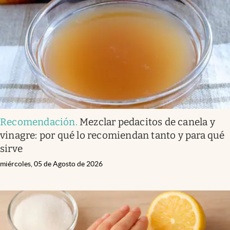
Infotechnology
Clase
Clima
Mundial 2026
Eventos Corporativos
El Cronista Studio
Recomendación
.
Mezclar pedacitos de canela y
Mediakit
vinagre: por qué lo recomiendan tanto y para qué
abre en nueva pestaña
sirve
Argentina
miércoles, 05 de Agosto de 2026