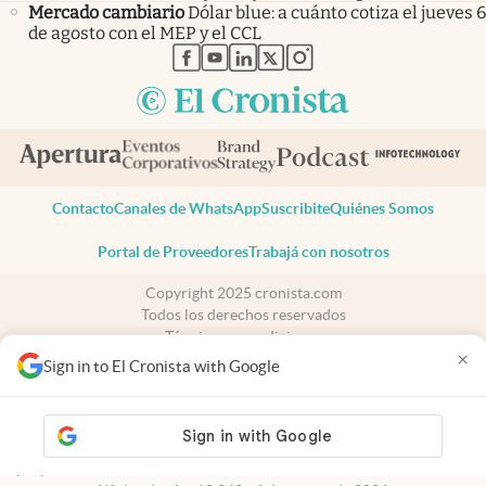
Mercado cambiario
Dólar blue: a cuánto cotiza el jueves 6
de agosto con el MEP y el CCL
abre en nueva pestaña
abre en nueva pestaña
abre en nueva pestaña
abre en nueva pestaña
abre en nueva pestaña
Contacto
Canales de WhatsApp
Suscribite
Quiénes Somos
Portal de Proveedores
Trabajá con nosotros
Copyright 2025 cronista.com
Todos los derechos reservados
Términos y condiciones
×
Privacidad
Sign in to El Cronista with Google
Consentimiento
Tel:
+54 11 7078-3270
cronista.com
es propiedad de El Cronista Comercial S.A Registro de
propiedad intelectual: 56576959