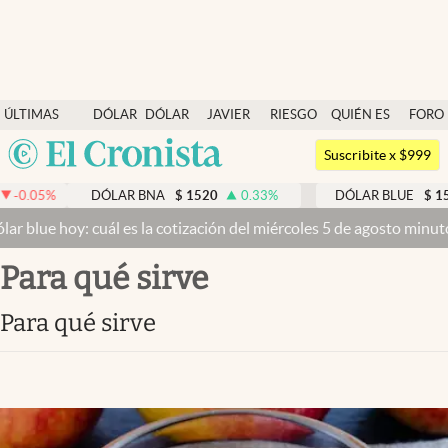
Últimas noticias
ÚLTIMAS
DÓLAR
DÓLAR
JAVIER
RIESGO
QUIÉN ES
FORO
Dólar
NOTICIAS
BLUE
MILEI
PAÍS
QUIÉN
Argentina
Members
Suscribite x $999
España
Economía y Política
DÓLAR BNA
$
1520
0.33
%
DÓLAR BLUE
$
1540
-0.32
%
México
ál es la cotización del miércoles 5 de agosto minuto a minuto
Dólar
Finanzas y Mercados
USA
para qué sirve
Mercados Online
Colombia
Uruguay
Negocios
para qué sirve
Columnistas
Otras secciones
Apertura