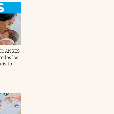
UH: ANSES
todos los
uisito