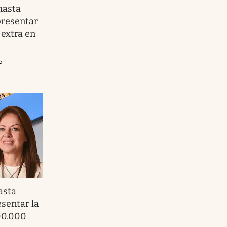
hasta
presentar
 extra en
5
asta
sentar la
00.000