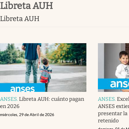
libreta AUH
Infotechnology
Clase
libreta AUH
Clima
Mundial 2026
Eventos Corporativos
El Cronista Studio
Mediakit
abre en nueva pestaña
ANSES
.
Libreta AUH: cuánto pagan
ANSES
.
Exce
en 2026
ANSES extien
presentar la
miércoles, 29 de Abril de 2026
retenido
domingo, 01 de 