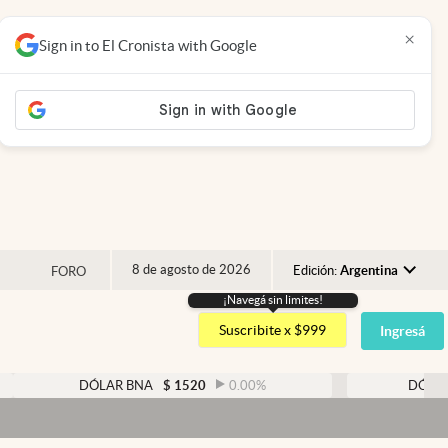
×
Sign in to El Cronista with Google
8 de agosto de 2026
Edición:
Argentina
FORO
¡Navegá sin limites!
Argentina
Suscribite x $999
Ingresá
España
México
DÓLAR BNA
$
1520
0.00
%
DÓLAR BLUE
$
1
USA
Dólar 
Colombia