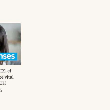
S: el
e vital
AUH
25