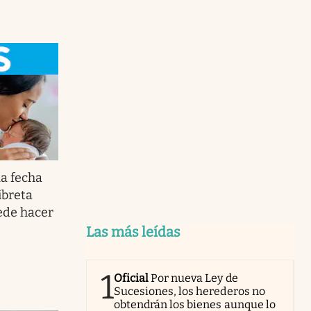
a fecha
ibreta
ede hacer
Las más leídas
1
Oficial
Por nueva Ley de
Sucesiones, los herederos no
obtendrán los bienes aunque lo