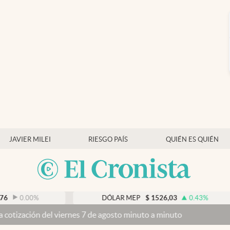
JAVIER MILEI
RIESGO PAÍS
QUIÉN ES QUIÉN
%
DÓLAR MEP
$
1526,03
0.43
%
el viernes 7 de agosto minuto a minuto