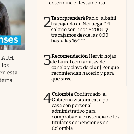
determine el testamento
2
Te sorprenderá
Pablo, albañil
trabajando en Noruega: “El
salario son unos 6.200€ y
trabajamos desde las 8:00
hasta las 16:00”
3
Recomendación
Hervir hojas
a AUH:
de laurel con ramitas de
 los
canela y clavo de olor | Por qué
en esta
recomiendan hacerlo y para
qué sirve
stema
4
Colombia
Confirmado: el
Gobierno visitará casa por
casa con personal
administrativo para
comprobar la existencia de los
titulares de pensiones en
Colombia