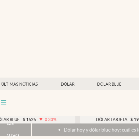
Últimas noticias
Dólar
Members
Economía y Política
Finanzas y Mercados
Mercados Online
ÚLTIMAS NOTICIAS
DÓLAR
DÓLAR BLUE
Negocios
Columnistas
Otras secciones
$
1525
-0.33
%
DÓLAR TARJETA
$
1976
0.00
EN
Dólar hoy y dólar blue hoy: cuál es la cotización d
Apertura
VIVO