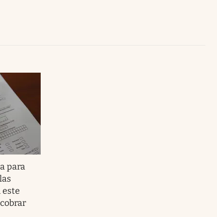
Uruguay
a para
las
 este
 cobrar