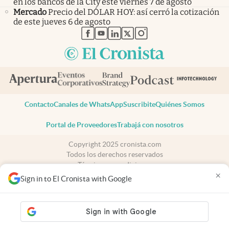
en los bancos de la City este viernes 7 de agosto
Mercado
Precio del DÓLAR HOY: así cerró la cotización
de este jueves 6 de agosto
abre en nueva pestaña
abre en nueva pestaña
abre en nueva pestaña
abre en nueva pestaña
abre en nueva pestaña
Contacto
Canales de WhatsApp
Suscribite
Quiénes Somos
Portal de Proveedores
Trabajá con nosotros
Copyright 2025 cronista.com
Todos los derechos reservados
Términos y condiciones
×
Privacidad
Sign in to El Cronista with Google
Consentimiento
Tel:
+54 11 7078-3270
cronista.com
es propiedad de El Cronista Comercial S.A Registro de
propiedad intelectual: 56576959