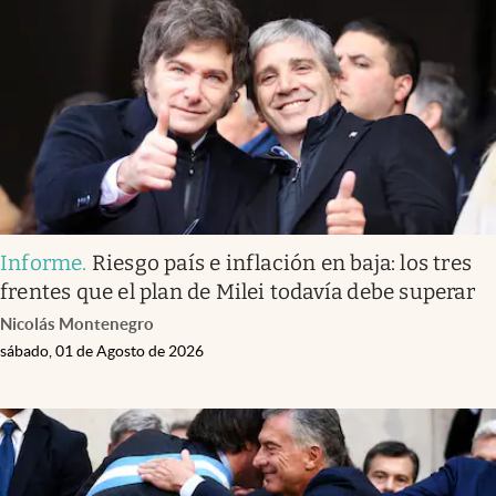
Infotechnology
Clase
Clima
Mundial 2026
Eventos Corporativos
El Cronista Studio
Informe
.
Riesgo país e inflación en baja: los tres
Mediakit
frentes que el plan de Milei todavía debe superar
abre en nueva pestaña
Nicolás Montenegro
Argentina
sábado, 01 de Agosto de 2026