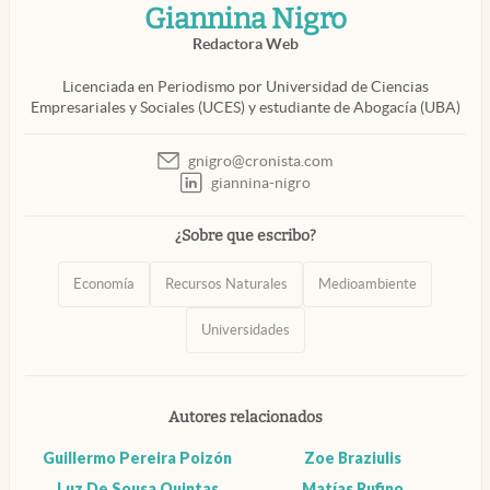
Giannina Nigro
Infotechnology
Redactora Web
Clase
Licenciada en Periodismo por Universidad de Ciencias
Clima
Empresariales y Sociales (UCES) y estudiante de Abogacía (UBA)
Mundial 2026
gnigro@cronista.com
abre en nueva pestaña
Eventos Corporativos
giannina-nigro
abre en nueva pestaña
El Cronista Studio
¿Sobre que escribo?
Mediakit
Economía
Recursos Naturales
Medioambiente
abre en nueva pestaña
Argentina
Universidades
Autores relacionados
Guillermo Pereira Poizón
Zoe Braziulis
Luz De Sousa Quintas
Matías Rufino