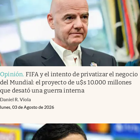
Infotechnology
Clase
Clima
Mundial 2026
Eventos Corporativos
El Cronista Studio
Opinión
.
FIFA y el intento de privatizar el negocio
Mediakit
del Mundial: el proyecto de u$s 10.000 millones
abre en nueva pestaña
que desató una guerra interna
Argentina
Daniel R. Viola
lunes, 03 de Agosto de 2026