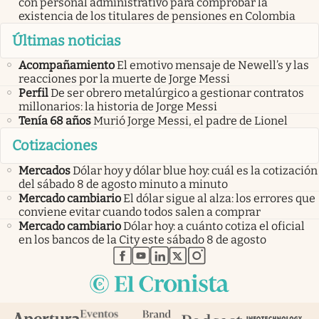
con personal administrativo para comprobar la
existencia de los titulares de pensiones en Colombia
Últimas noticias
Acompañamiento
El emotivo mensaje de Newell’s y las
reacciones por la muerte de Jorge Messi
Perfil
De ser obrero metalúrgico a gestionar contratos
millonarios: la historia de Jorge Messi
Tenía 68 años
Murió Jorge Messi, el padre de Lionel
Cotizaciones
Mercados
Dólar hoy y dólar blue hoy: cuál es la cotización
del sábado 8 de agosto minuto a minuto
Mercado cambiario
El dólar sigue al alza: los errores que
conviene evitar cuando todos salen a comprar
Mercado cambiario
Dólar hoy: a cuánto cotiza el oficial
en los bancos de la City este sábado 8 de agosto
abre en nueva pestaña
abre en nueva pestaña
abre en nueva pestaña
abre en nueva pestaña
abre en nueva pestaña