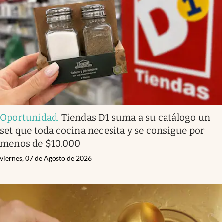
Infotechnology
Clase
Clima
Mundial 2026
Eventos Corporativos
El Cronista Studio
Oportunidad
.
Tiendas D1 suma a su catálogo un
Mediakit
set que toda cocina necesita y se consigue por
abre en nueva pestaña
menos de $10.000
Argentina
viernes, 07 de Agosto de 2026