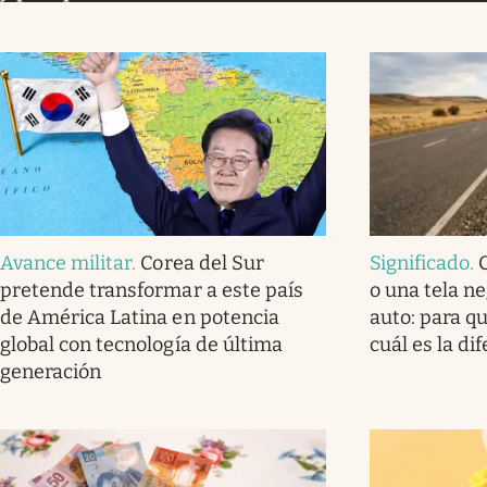
Avance militar
.
Corea del Sur
Significado
.
pretende transformar a este país
o una tela ne
de América Latina en potencia
auto: para q
global con tecnología de última
cuál es la di
generación