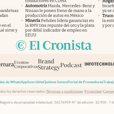
conductores en CDMX
Hoga
Automotriz
Mazda, Mercedes-Benz y
bicarb
parabrisas
Nissan le ponen freno de mano a la
ya se 
endan
producción de autos en México
Truco
Minería
Peñoles lidera ganancias en
la ent
 en el
la BMV tras repunte del oro y la plata
y por
ué sirve y
por débil indicador de empleo en
EEUU
les de WhatsApp
Suscribite
Quiénes Somos
Portal de Proveedores
Trabaj
dos los derechos reservados
Términos y condiciones
Privacidad
Consen
 Registro de propiedad intelectual: 56576959
N° de edición: 10.950 - 7 