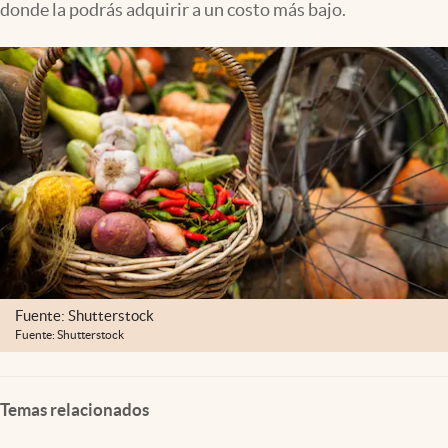
donde la podrás adquirir a un costo más bajo.
Clima
Espiritualidad
Mediakit
abre en nueva pestaña
México
Fuente: Shutterstock
Fuente: Shutterstock
Temas relacionados