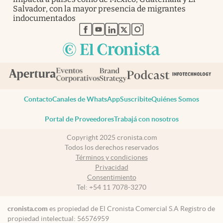
Salvador, con la mayor presencia de migrantes
indocumentados
abre en nueva pestaña
abre en nueva pestaña
abre en nueva pestaña
abre en nueva pestaña
abre en nueva pestaña
Contacto
Canales de WhatsApp
Suscribite
Quiénes Somos
Portal de Proveedores
Trabajá con nosotros
Copyright 2025 cronista.com
Todos los derechos reservados
Términos y condiciones
Privacidad
Consentimiento
Tel:
+54 11 7078-3270
cronista.com
es propiedad de El Cronista Comercial S.A Registro de
propiedad intelectual: 56576959