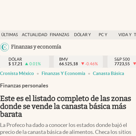
Últimas Noticias
ÚLTIMAS
ACTUALIDAD
FINANZAS
DÓLAR Y
PC Y
VIDA Y
Actualidad
NOTICIAS
Y
MERCADOS
CELULAR
ESTILO
Argentina
Finanzas y economía
Finanzas y economía
ECONOMÍA
España
Dólar y mercados
DÓLAR
BMV
S&P 500
$
17,21
0.01
%
66.525,18
-0.46
%
México
7723,55
Internacionales
Cronista México
Finanzas Y Economía
Canasta Básica
USA
Opinión
Colombia
Finanzas personales
Uruguay
Brand Strategy
Este es el listado completo de las zonas
Pc y celular
donde se vende la canasta básica más
barata
Vida y estilo
La Profeco ha dado a conocer los estados donde bajó el
Tv
precio de la canasta básica de alimentos. Checa los sitios