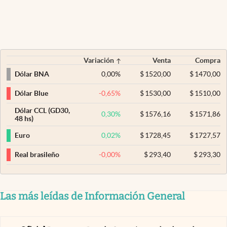
Variación
Venta
Compra
0,00
%
$
1520,00
$
1470,00
Dólar BNA
-0,65
%
$
1530,00
$
1510,00
Dólar Blue
Dólar CCL (GD30,
0,30
%
$
1576,16
$
1571,86
48 hs)
0,02
%
$
1728,45
$
1727,57
Euro
-0,00
%
$
293,40
$
293,30
Real brasileño
Las más leídas de Información General