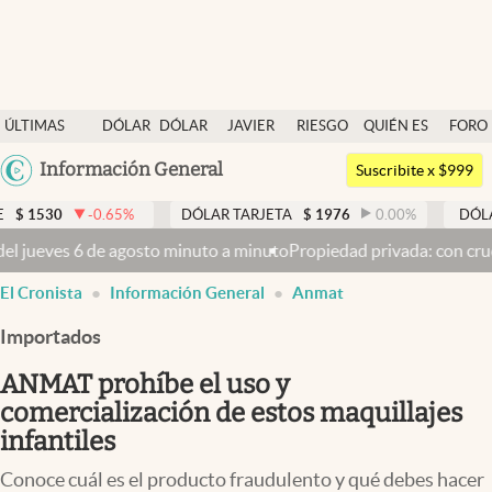
Últimas noticias
ÚLTIMAS
DÓLAR
DÓLAR
JAVIER
RIESGO
QUIÉN ES
FORO
Dólar
NOTICIAS
BLUE
MILEI
PAÍS
QUIÉN
Argentina
Información General
Members
Suscribite x $999
España
Economía y Política
-0.65
%
DÓLAR TARJETA
$
1976
0.00
%
DÓLAR MEP
$
1
México
minuto a minuto
Propiedad privada: con cruces y chicanas, el Senado
Finanzas y Mercados
USA
El Cronista
Información General
Anmat
Mercados Online
Colombia
Uruguay
Importados
Negocios
ANMAT prohíbe el uso y
Columnistas
comercialización de estos maquillajes
Otras secciones
infantiles
Apertura
Conoce cuál es el producto fraudulento y qué debes hacer