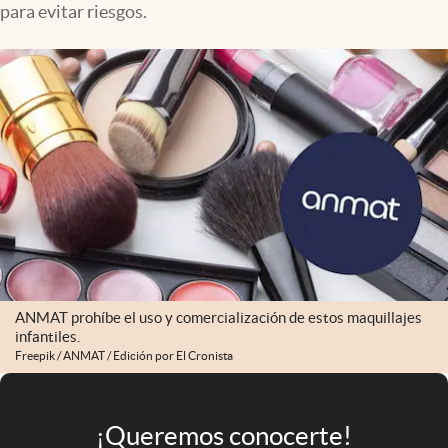
para evitar riesgos.
Infotechnology
Clase
Clima
Mundial 2026
Eventos Corporativos
El Cronista Studio
Mediakit
abre en nueva pestaña
Argentina
ANMAT prohíbe el uso y comercialización de estos maquillajes
infantiles.
Freepik / ANMAT / Edición por El Cronista
¡Queremos conocerte!