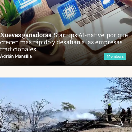
Nuevas ganadoras
.
Startups AI-native: por qué
crecen más rápido y desafían a las empresas
tradicionales
Adrián Mansilla
Members