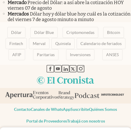
Mercado
Precio del Dólar: a así abre la cotización HOY
viernes 07 de agosto
Mercados
Dólar hoy y dólar blue hoy: cuál es la cotización
del viernes 7 de agosto minuto a minuto
Dólar
Dólar Blue
Criptomonedas
Bitcoin
Fintech
Merval
Quiniela
Calendario de feriados
AFIP
Paritarias
Inversiones
ANSES
abre en nueva pestaña
abre en nueva pestaña
abre en nueva pestaña
abre en nueva pestaña
abre en nueva pestaña
Contacto
Canales de WhatsApp
Suscribite
Quiénes Somos
Portal de Proveedores
Trabajá con nosotros