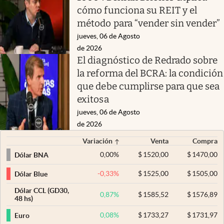
cómo funciona su REIT y el
método para “vender sin vender”
jueves, 06 de Agosto
de 2026
El diagnóstico de Redrado sobre
la reforma del BCRA: la condición
que debe cumplirse para que sea
exitosa
jueves, 06 de Agosto
de 2026
Variación
Venta
Compra
0,00
%
$
1520,00
$
1470,00
Dólar BNA
-0,33
%
$
1525,00
$
1505,00
Dólar Blue
Dólar CCL (GD30,
0,87
%
$
1585,52
$
1576,89
48 hs)
0,08
%
$
1733,27
$
1731,97
Euro