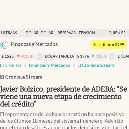
Últimas noticias
ÚLTIMAS
DÓLAR
DÓLAR
RESERVAS
TENSIÓN
QUIÉN ES
Dólar
NOTICIAS
BLUE
BCRA
GEOPOLÍTICA
QUIÉN
Argentina
Finanzas y Mercados
Members
Suscribite x $999
España
Economía y Política
-0.33
%
DÓLAR TARJETA
$
1976
0.00
%
DÓLAR MEP
$
México
abre en nueva pestaña
abre en nueva pestaña
abre en nueva pestaña
El Cronista
Finanzas Y Mercados
El Cronista Stream
Finanzas y Mercados
USA
El Cronista Stream
Mercados Online
Colombia
Uruguay
Javier Bolzico, presidente de ADEBA: “Se
Negocios
viene una nueva etapa de crecimiento
Columnistas
del crédito”
Otras secciones
El representante de los bancos trazó un balance positivo
de los últimos 18 meses del sistema financiero. Advirtió
Apertura
que el gran desafío es aumentar los depósitos y destacó el