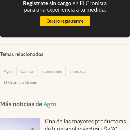
Registrate sin cargo
en El Cronista
para una experiencia a tu medida.
Quiero registrarme
Temas relacionados
Agro
Campo
retenciones
empresas
El Cronista Stream
Más noticias de
Agro
Una de las mayores productoras
de bioetanol invertirá u$s 70