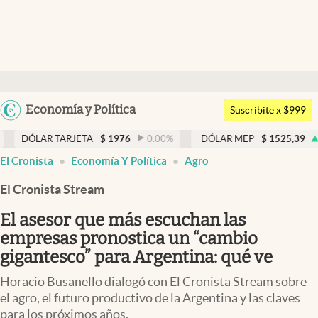
Últimas noticias
Dólar
Argentina
Economía y Política
Members
Suscribite x $999
España
Economía y Política
TARJETA
$
1976
0.00
%
DÓLAR MEP
$
1525,39
0.39
%
México
El Cronista
Economía Y Política
Agro
Finanzas y Mercados
USA
El Cronista Stream
Mercados Online
Colombia
Uruguay
El asesor que más escuchan las
Negocios
empresas pronostica un “cambio
Columnistas
gigantesco” para Argentina: qué ve
Otras secciones
Horacio Busanello dialogó con El Cronista Stream sobre
el agro, el futuro productivo de la Argentina y las claves
Apertura
para los próximos años.