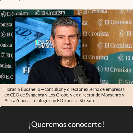
Infotechnology
Clase
Clima
Mundial 2026
Eventos Corporativos
El Cronista Studio
Mediakit
abre en nueva pestaña
Argentina
Horacio Busanello —consultor y director externo de empresas,
ex CEO de Syngenta y Los Grobo, y ex director de Monsanto y
AstraZeneca— dialogó con El Cronista Stream
¡Queremos conocerte!