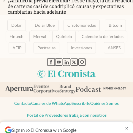
¿Arrancó la previa electoral?
Desde mayo, la dolarización
de carteras casi de cuadriplicó: causas y expectativas
cambiarias hacia adelante
Dólar
Dólar Blue
Criptomonedas
Bitcoin
Fintech
Merval
Quiniela
Calendario de feriados
AFIP
Paritarias
Inversiones
ANSES
abre en nueva pestaña
abre en nueva pestaña
abre en nueva pestaña
abre en nueva pestaña
abre en nueva pestaña
Contacto
Canales de WhatsApp
Suscribite
Quiénes Somos
Portal de Proveedores
Trabajá con nosotros
Copyright 2025 cronista.com
×
Sign in to El Cronista with Google
Todos los derechos reservados