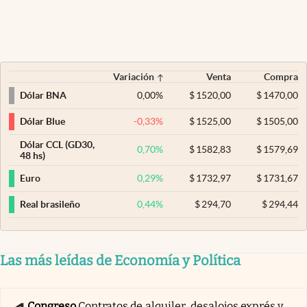
Variación
Venta
Compra
0,00
%
$
1520,00
$
1470,00
Dólar BNA
-0,33
%
$
1525,00
$
1505,00
Dólar Blue
Dólar CCL (GD30,
0,70
%
$
1582,83
$
1579,69
48 hs)
0,29
%
$
1732,97
$
1731,67
Euro
0,44
%
$
294,70
$
294,44
Real brasileño
Las más leídas de Economía y Política
Congreso
Contratos de alquiler, desalojos exprés y