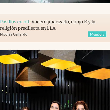
Pasillos en off
.
Vocero jibarizado, enojo K y la
religión predilecta en LLA
Nicolás Gallardo
Members