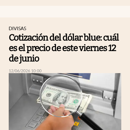
DIVISAS
Cotización del dólar blue: cuál
es el precio de este viernes 12
de junio
abre en nueva pestaña
12/06/2026 10:00
abre