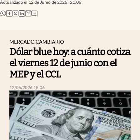
Actualizado el
12 de Junio de 2026
21:06
abre en nueva pestaña
abre en nueva pestaña
abre en nueva pestaña
abre en nueva pestaña
MERCADO CAMBIARIO
Dólar blue hoy: a cuánto cotiza
el viernes 12 de junio con el
MEP y el CCL
abre en nueva pestaña
12/06/2026 18:06
abre