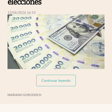
elecciones
abre en nueva pestaña
12/06/2026 16:55
abre
abre en nueva pestaña
Continuar leyendo
MARIANO GORODISCH