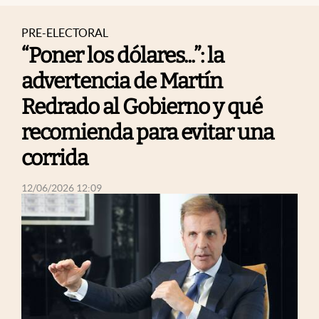
PRE-ELECTORAL
“Poner los dólares...”: la
advertencia de Martín
Redrado al Gobierno y qué
recomienda para evitar una
corrida
abre en nueva pestaña
12/06/2026 12:09
abre