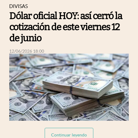
DIVISAS
Dólar oficial HOY: así cerró la
cotización de este viernes 12
de junio
abre en nueva pestaña
12/06/2026 18:00
abre
abre en nueva pestaña
Continuar leyendo