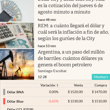
es la cotización del jueves 6 de
agosto minuto a minuto
hace 48 min
REM: a cuánto llegará el dólar y
cuál será la inflación a fin de año,
según los gurúes de la City
hace 53 min
Argentina, a un paso del millón
de barriles: cuántos dólares ya
genera el boom petrolero
Santiago Escobar
12:28
Members
Variación
Venta
Compra
0,00
%
$
1520,00
$
1470,00
Dólar BNA
-0,65
%
$
1530,00
$
1510,00
Dólar Blue
Dólar CCL (GD30,