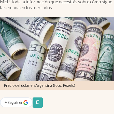
MEP. Toda la información que necesitás sobre cómo sigue
Infotechnology
la semana en los mercados.
Clase
Clima
Mundial 2026
Eventos Corporativos
El Cronista Studio
Mediakit
abre en nueva pestaña
Argentina
Precio del dólar en Argentina (foto: Pexels)
+
Seguir
en
abre en nueva pestaña