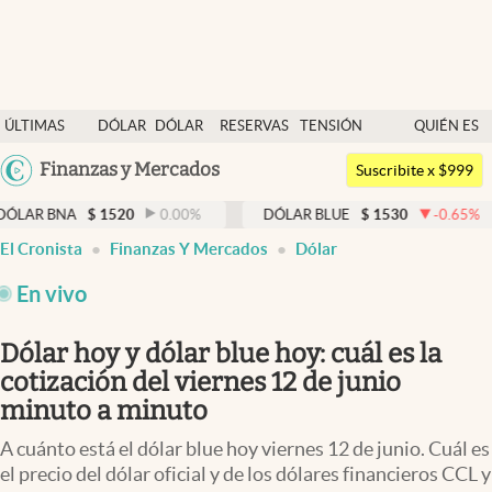
Últimas noticias
ÚLTIMAS
DÓLAR
DÓLAR
RESERVAS
TENSIÓN
QUIÉN ES
Dólar
NOTICIAS
BLUE
BCRA
GEOPOLÍTICA
QUIÉN
Argentina
Finanzas y Mercados
Members
Suscribite x $999
España
Economía y Política
$
1520
0.00
%
DÓLAR BLUE
$
1530
-0.65
%
DÓLAR 
México
El Cronista
Finanzas Y Mercados
Dólar
Finanzas y Mercados
USA
En vivo
Mercados Online
Colombia
Uruguay
Negocios
Dólar hoy y dólar blue hoy: cuál es la
cotización del viernes 12 de junio
Columnistas
minuto a minuto
Otras secciones
A cuánto está el dólar blue hoy viernes 12 de junio. Cuál es
Apertura
el precio del dólar oficial y de los dólares financieros CCL y