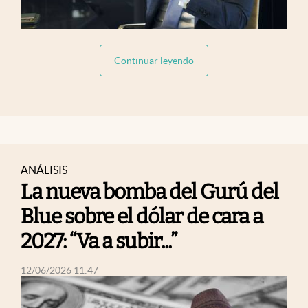
abre en nueva pestaña
Continuar leyendo
ANÁLISIS
La nueva bomba del Gurú del
Blue sobre el dólar de cara a
2027: “Va a subir...”
abre en nueva pestaña
12/06/2026 11:47
abre