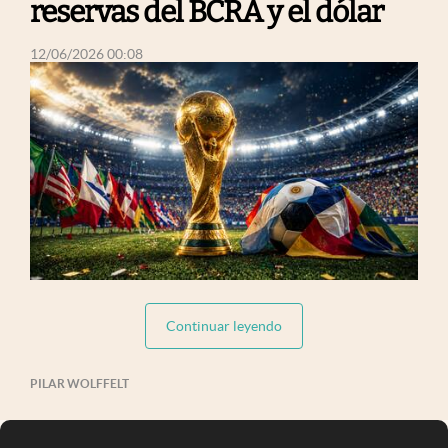
reservas del BCRA y el dólar
abre en nueva pestaña
12/06/2026 00:08
abre
abre en nueva pestaña
Continuar leyendo
PILAR WOLFFELT