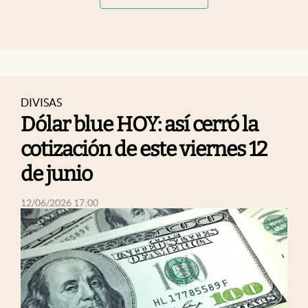
DIVISAS
Dólar blue HOY: así cerró la
cotización de este viernes 12
de junio
abre en nueva pestaña
12/06/2026 17:00
abre