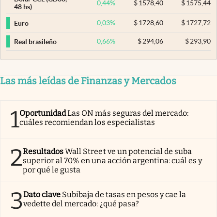
0,44
%
$
1578,40
$
1575,44
48 hs)
0,03
%
$
1728,60
$
1727,72
Euro
0,66
%
$
294,06
$
293,90
Real brasileño
Las más leídas de Finanzas y Mercados
1
Oportunidad
Las ON más seguras del mercado:
cuáles recomiendan los especialistas
2
Resultados
Wall Street ve un potencial de suba
superior al 70% en una acción argentina: cuál es y
por qué le gusta
3
Dato clave
Subibaja de tasas en pesos y cae la
vedette del mercado: ¿qué pasa?