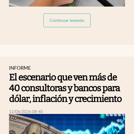
abre en nueva pestaña
Continuar leyendo
INFORME
El escenario que ven más de
40 consultoras y bancos para
dólar, inflación y crecimiento
abre en nueva pestaña
12/06/2026 08:40
abre