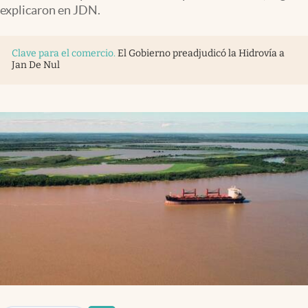
Infotechnology
explicaron en JDN.
Clase
Clave para el comercio
.
El Gobierno preadjudicó la Hidrovía a
Clima
Jan De Nul
Mundial 2026
Eventos Corporativos
El Cronista Studio
Mediakit
abre en nueva pestaña
Argentina