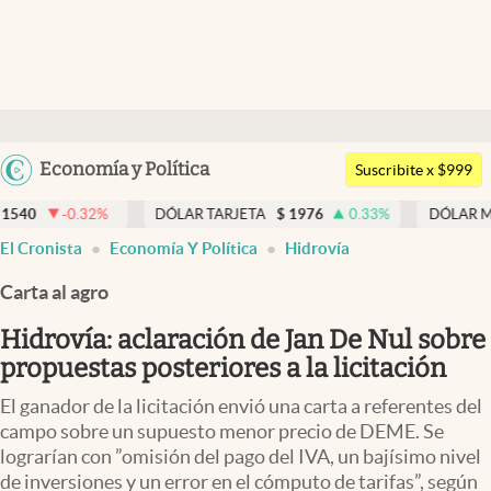
Últimas noticias
Dólar
Argentina
Economía y Política
Members
Suscribite x $999
España
Economía y Política
-0.32
%
DÓLAR TARJETA
$
1976
0.33
%
DÓLAR MEP
$
15
México
abre en nueva pestaña
abre en nueva pestaña
abre en nueva pestaña
El Cronista
Economía Y Política
Hidrovía
Finanzas y Mercados
USA
Carta al agro
Mercados Online
Colombia
Uruguay
Hidrovía: aclaración de Jan De Nul sobre
Negocios
propuestas posteriores a la licitación
Columnistas
El ganador de la licitación envió una carta a referentes del
Otras secciones
campo sobre un supuesto menor precio de DEME. Se
lograrían con ”omisión del pago del IVA, un bajísimo nivel
Apertura
de inversiones y un error en el cómputo de tarifas”, según