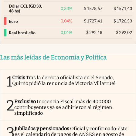
Dólar CCL (GD30,
0,33
%
$
1578,67
$
1571,43
48 hs)
-0,04
%
$
1727,41
$
1726,53
Euro
0,01
%
$
292,18
$
292,02
Real brasileño
Las más leídas de Economía y Política
1
Crisis
Tras la derrota oficialista en el Senado,
Quirno pidió la renuncia de Victoria Villarruel
2
Exclusivo
Inocencia Fiscal: más de 400.000
contribuyentes ya se adhirieron al régimen
simplificado
3
Jubilados y pensionados
Oficial y confirmado: este
es el calendario de pagos de ANSES en agosto de