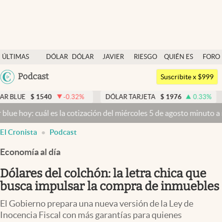
Últimas noticias
ÚLTIMAS
DÓLAR
DÓLAR
JAVIER
RIESGO
QUIÉN ES
FORO
Dólar
NOTICIAS
BLUE
MILEI
PAÍS
QUIÉN
Argentina
Podcast
Members
Suscribite x $999
España
Economía y Política
1540
-0.32
%
DÓLAR TARJETA
$
1976
0.33
%
DÓLAR 
México
cuál es la cotización del miércoles 5 de agosto minuto a minuto
Dól
Finanzas y Mercados
USA
El Cronista
Podcast
Mercados Online
Colombia
Uruguay
Economía al día
Negocios
Dólares del colchón: la letra chica que
Columnistas
busca impulsar la compra de inmuebles
Otras secciones
El Gobierno prepara una nueva versión de la Ley de
Apertura
Inocencia Fiscal con más garantías para quienes