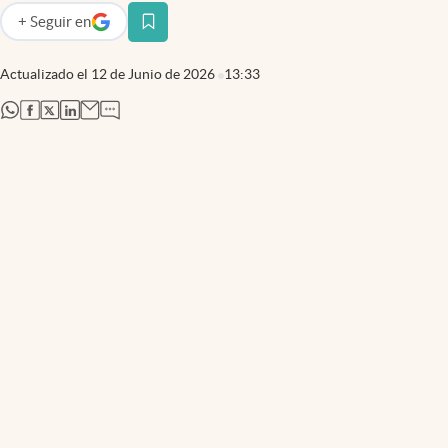
+
Seguir
en
abre en nueva pestaña
Actualizado el
12 de Junio de 2026
13:33
abre en nueva pestaña
abre en nueva pestaña
abre en nueva pestaña
abre en nueva pestaña