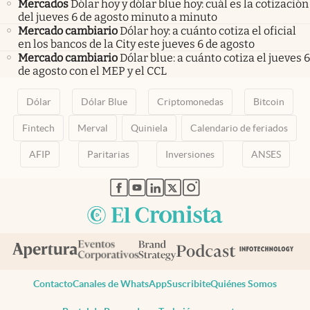
Mercados
Dólar hoy y dólar blue hoy: cuál es la cotización
del jueves 6 de agosto minuto a minuto
Mercado cambiario
Dólar hoy: a cuánto cotiza el oficial
en los bancos de la City este jueves 6 de agosto
Mercado cambiario
Dólar blue: a cuánto cotiza el jueves 6
de agosto con el MEP y el CCL
Dólar
Dólar Blue
Criptomonedas
Bitcoin
Fintech
Merval
Quiniela
Calendario de feriados
AFIP
Paritarias
Inversiones
ANSES
abre en nueva pestaña
abre en nueva pestaña
abre en nueva pestaña
abre en nueva pestaña
abre en nueva pestaña
Contacto
Canales de WhatsApp
Suscribite
Quiénes Somos