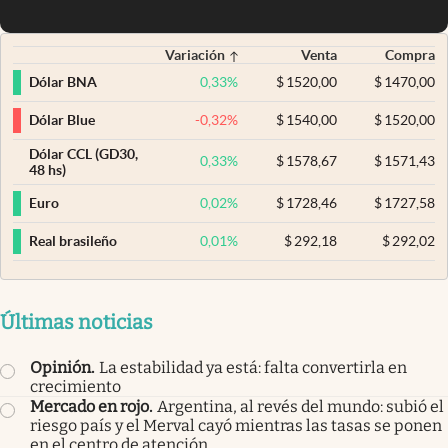
Variación
Venta
Compra
0,33
%
$
1520,00
$
1470,00
Dólar BNA
-0,32
%
$
1540,00
$
1520,00
Dólar Blue
Dólar CCL (GD30,
0,33
%
$
1578,67
$
1571,43
48 hs)
0,02
%
$
1728,46
$
1727,58
Euro
0,01
%
$
292,18
$
292,02
Real brasileño
Últimas noticias
Opinión
.
La estabilidad ya está: falta convertirla en
crecimiento
Mercado en rojo
.
Argentina, al revés del mundo: subió el
riesgo país y el Merval cayó mientras las tasas se ponen
en el centro de atención