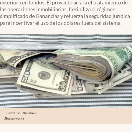
exterioricen fondos. El proyecto aclara el tratamiento de
Infotechnology
las operaciones inmobiliarias, flexibiliza el régimen
Clase
simplificado de Ganancias y refuerza la seguridad jurídica
para incentivar el uso de los dólares fuera del sistema.
Clima
Mundial 2026
Eventos Corporativos
El Cronista Studio
Mediakit
abre en nueva pestaña
Argentina
Fuente: Shutterstock
Shutterstock