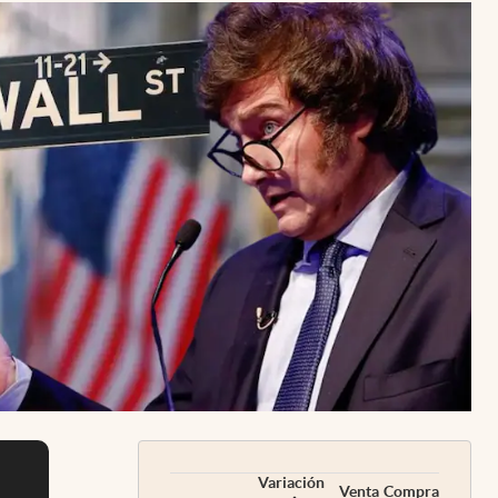
Uruguay
Variación
Venta
Compra