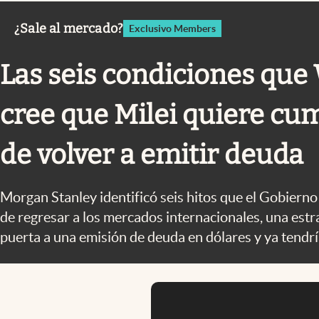
Infotechnology
¿Sale al mercado?
Exclusivo Members
Clase
Clima
Las seis condiciones que 
Mundial 2026
cree que Milei quiere cum
Eventos Corporativos
El Cronista Studio
de volver a emitir deuda
Mediakit
Morgan Stanley identificó seis hitos que el Gobiern
abre en nueva pestaña
de regresar a los mercados internacionales, una estra
puerta a una emisión de deuda en dólares y ya tendrí