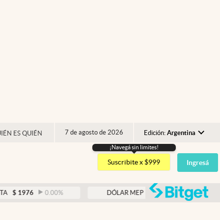
7 de agosto de 2026
Edición:
Argentina
IÉN ES QUIÉN
¡Navegá sin limites!
Argentina
Suscribite x $999
Ingresá
España
México
abre
976
0.00
%
DÓLAR MEP
$
1526,03
0.43
%
USA
Colombia