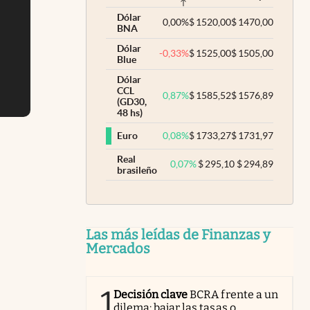
Dólar
0,00
%
$
1520,00
$
1470,00
BNA
Dólar
-0,33
%
$
1525,00
$
1505,00
Blue
Dólar
CCL
0,87
%
$
1585,52
$
1576,89
(GD30,
48 hs)
0,08
%
$
1733,27
$
1731,97
Euro
Real
0,07
%
$
295,10
$
294,89
brasileño
Las más leídas de Finanzas y
Mercados
1
Decisión clave
BCRA frente a un
dilema: bajar las tasas o