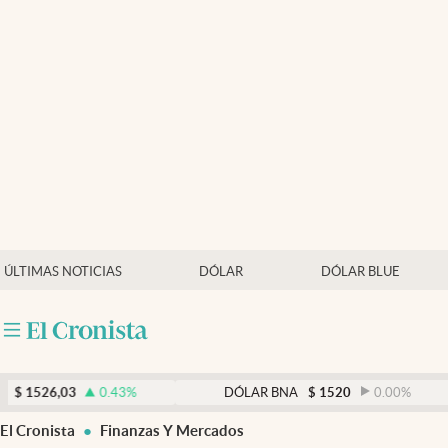
Últimas noticias
Dólar
Members
Economía y Política
Finanzas y Mercados
Mercados Online
ÚLTIMAS NOTICIAS
DÓLAR
DÓLAR BLUE
Negocios
Columnistas
Otras secciones
6,03
0.43
%
DÓLAR BNA
$
1520
0.00
%
Apertura
El Cronista
Finanzas Y Mercados