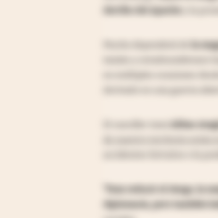
derribo del Apache
y la pro
Mucho dependerá de
la mag
iraníes y estadounidenses h
en múltiples ocasiones desde 
derivado en una guerra abie
El canciller iraní
Abbas Arag
de nuestro territorio están 
accidentes fortuitos o la po
“Para reducir el riesgo, la m
diplomacia, pero también h