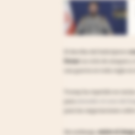
abre en nueva pestaña
El derribo del helicóptero
oc
frenar
un ciclo de ataques y
una guerra en toda regla en 
Trump ha repetido en varias
para
extender el cese del fue
para las negociaciones sobre
Sin embargo,
existe el ries