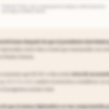
Financial Times
.
Irán e Israel pausan los ataques y abren la puerta a
una tregua en Medio Oriente
urrió horas después de que el presidente interviniera
 represalias entre Irán e Israel que amenazaba con re
el Medio Oriente.
 ocasiones que EE.UU. e Irán están
cerca de un acuer
go del 8 de abril
, reabrir el estrecho y establecer un
 el programa nuclear iraní.
go de que el avance diplomático se vea comprometido p