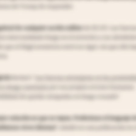
mesa de Trump de responder.
nitud de cualquier acción militar
de EE.UU. Las fuerz
an intercambiado fuego en el estrecho y sus alrededo
que el frágil armisticio entró en vigor, sin que ello h
rta.
hchi
declaró: “
Las fuerzas extranjeras en las proximi
en riesgo constante
por sus propios errores humanos,
sibilidad de quedar atrapadas en fuego cruzado”.
ejor solución es que se vayan. Preferimos el lenguaje d
ablamos otros idiomas”
, añadió en una publicación en