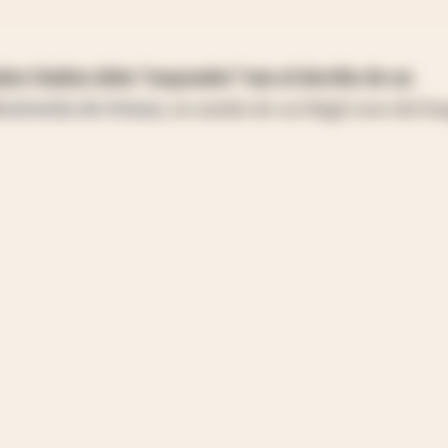
os Unidos debe “responder” tras el derribo de un
l
estrecho de Ormuz
, en medio de un frágil cese del fu