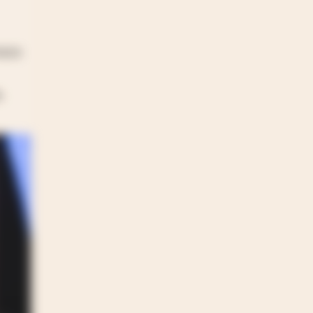
naza
.