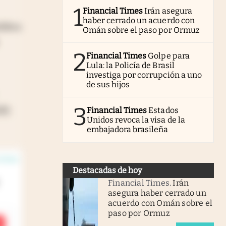
1
Financial Times
Irán asegura
haber cerrado un acuerdo con
blica
Omán sobre el paso por Ormuz
2
Financial Times
Golpe para
Lula: la Policía de Brasil
investiga por corrupción a uno
de sus hijos
3
ado
Financial Times
Estados
Unidos revoca la visa de la
embajadora brasileña
 línea
Destacadas de hoy
Financial Times
.
Irán
asegura haber cerrado un
acuerdo con Omán sobre el
paso por Ormuz