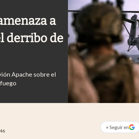
 amenaza a
l derribo de
avión Apache sobre el
 fuego
+
Seguir
en
abre en nueva p
:46