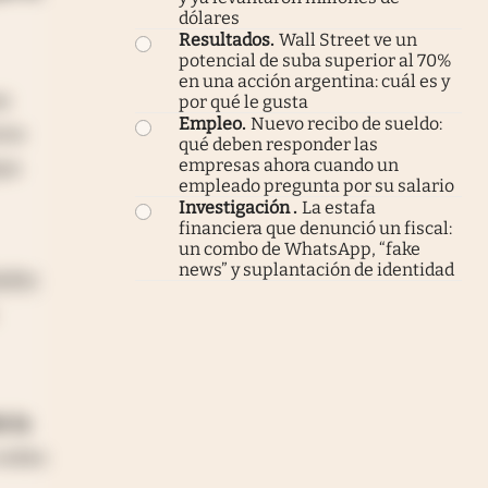
dólares
Resultados
.
Wall Street ve un
potencial de suba superior al 70%
en una acción argentina: cuál es y
as
por qué le gusta
Empleo
.
Nuevo recibo de sueldo:
res
qué deben responder las
empresas ahora cuando un
aya
empleado pregunta por su salario
Investigación
.
La estafa
financiera que denunció un fiscal:
un combo de WhatsApp, “fake
news” y suplantación de identidad
dades
e la
 redes