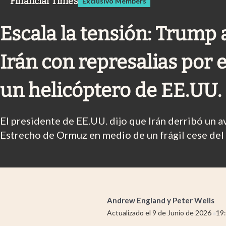
Financial Times
Exclusivo Members
Infotechnology
Clase
Escala la tensión: Trump
Clima
Irán con represalias por e
Mundial 2026
Eventos Corporativos
un helicóptero de EE.UU.
El Cronista Studio
El presidente de EE.UU. dijo que Irán derribó un 
Mediakit
Estrecho de Ormuz en medio de un frágil cese del
abre en nueva pestaña
Andrew England
y
Peter Wells
Actualizado el
9 de Junio de 2026
19