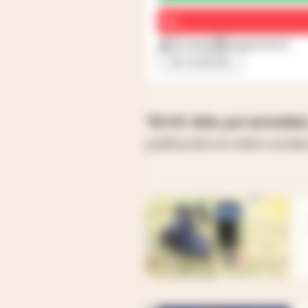
No
25 votos
5 argumentos
Ver resultado
“EE.UU. debe, por necesidad
publicación en redes sociale
abre en nueva pestaña