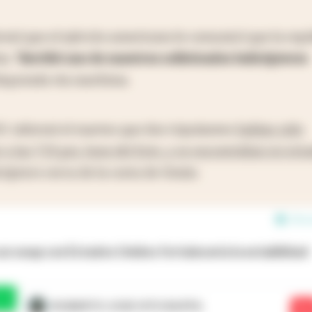
ormó que el ejército americano le comunicó que la repú
he,
“derribó uno de nuestros sofisticados helicópteros
disputada vía marítima.
. informó el martes que dos tripulantes
habían sido
 a las 7.33 pm, hora del Este, y se encontraban en est
icóptero cerca de la costa de Omán.
20 en
un swap con Estados Unidos fortalecería la estabilidad
ROBERTO JOSE VITO BUFFA
No