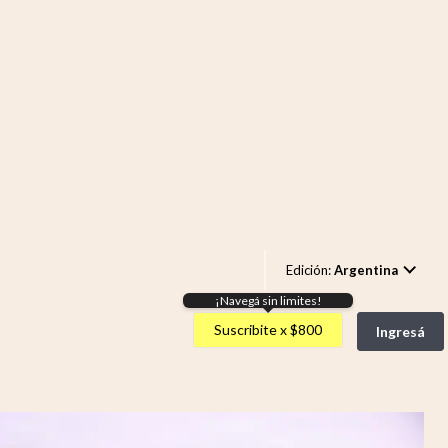
Edición:
Argentina
¡Navegá sin limites!
Argentina
Suscribite x $800
Ingresá
España
México
USA
Colombia