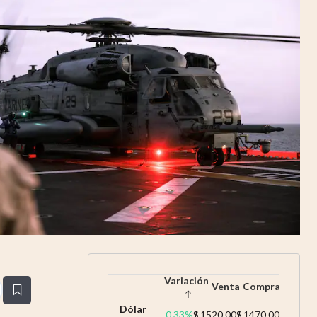
Uruguay
Variación
Venta
Compra
estaña
Dólar
0,33
%
$
1520,00
$
1470,00