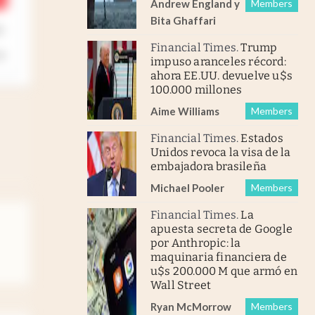
Andrew England
y
Members
Bita Ghaffari
n
Financial Times
.
Trump
impuso aranceles récord:
ahora EE.UU. devuelve u$s
100.000 millones
Aime Williams
Members
Financial Times
.
Estados
Unidos revoca la visa de la
embajadora brasileña
Michael Pooler
Members
Financial Times
.
La
apuesta secreta de Google
por Anthropic: la
maquinaria financiera de
u$s 200.000 M que armó en
Wall Street
Ryan McMorrow
Members