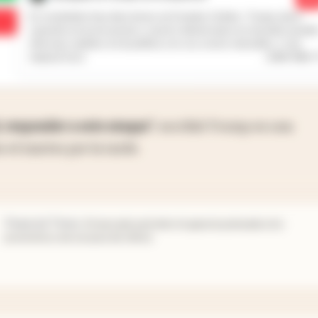
En noviembre hay elecciones en Estados Unidos. Trump viene
cayendo en la encuestas o sea los demócratas en el poder puede
efectuar cambios en la política con sus socios naturales, o sea
...
Leer más
mejorar Euro
, responder a este ataque”
, escribió Trump en una
s el martes por la tarde.
Financial Times
.
El mercado petrolero le gana la pulseada a los
pronósticos de escasez de oferta