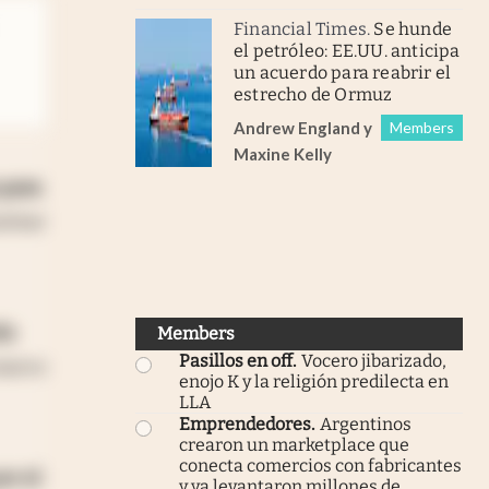
Financial Times
.
Se hunde
el petróleo: EE.UU. anticipa
un acuerdo para reabrir el
estrecho de Ormuz
Andrew England
y
Members
Maxine Kelly
 para
avivar
do
Members
Pasillos en off
.
Vocero jibarizado,
 marco
enojo K y la religión predilecta en
LLA
Emprendedores
.
Argentinos
crearon un marketplace que
conecta comercios con fabricantes
or el
y ya levantaron millones de