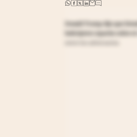
abre en nueva pestaña
abre en nueva pestaña
abre en nueva pestaña
abre en nueva pestaña
Donald Trump dijo que Estad
helicóptero Apache sobre e
entre los adversarios.