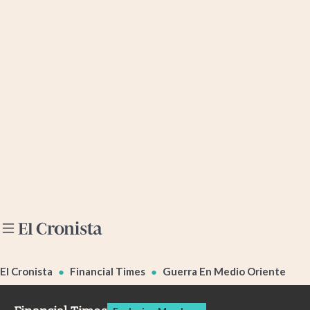
Últimas noticias
Dólar
Members
Economía y Política
Finanzas y Mercados
Mercados Online
Negocios
Columnistas
Otras secciones
El Cronista
Financial Times
Guerra En Medio Oriente
Apertura