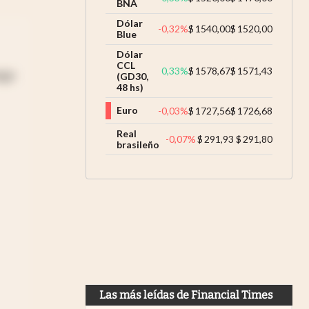
BNA
Dólar
-0,32
%
$
1540,00
$
1520,00
Blue
Dólar
CCL
0,33
%
$
1578,67
$
1571,43
ego
(GD30,
48 hs)
Euro
-0,03
%
$
1727,56
$
1726,68
Real
-0,07
%
$
291,93
$
291,80
brasileño
Las más leídas de Financial Times