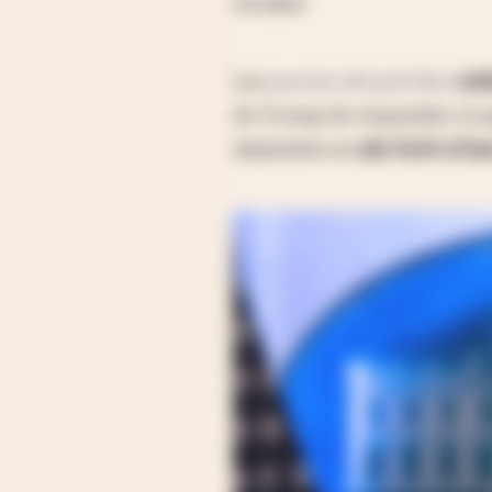
sociales.
Los
precios del petróleo
sub
de Trump de responder, lo 
dejándolo en
u$s 91,45 el ba