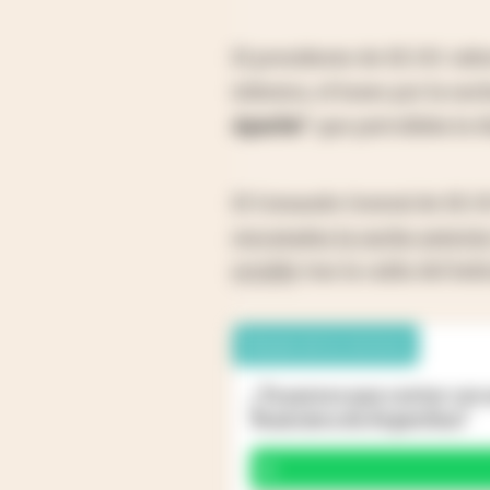
El presidente de EE.UU. inf
islámica, el lunes por la noc
Apache”
, que patrullaba la 
El Comando Central de EE.UU
rescatados la noche anterior
estable
tras la caída del hel
Debate de los lectores
¿Te parece que contar con 
financiera de Argentina?
Sí