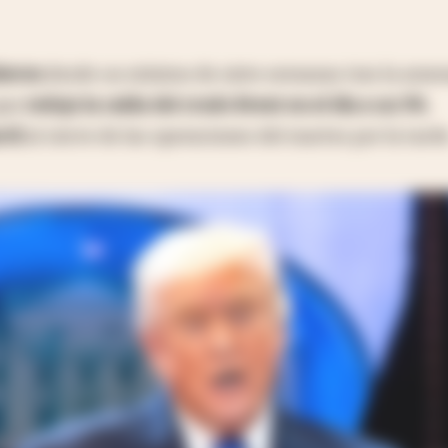
ieron
desde un mínimo de siete semanas tras la ame
que
redujo la caída del crudo Brent en el día a un 3%
,
rril
al cierre de las operaciones del martes por la tarde