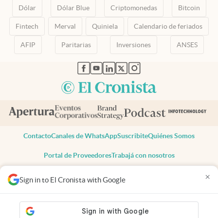
Dólar
Dólar Blue
Criptomonedas
Bitcoin
Fintech
Merval
Quiniela
Calendario de feriados
AFIP
Paritarias
Inversiones
ANSES
abre en nueva pestaña
abre en nueva pestaña
abre en nueva pestaña
abre en nueva pestaña
abre en nueva pestaña
Contacto
Canales de WhatsApp
Suscribite
Quiénes Somos
Portal de Proveedores
Trabajá con nosotros
Copyright 2025 cronista.com
×
Sign in to El Cronista with Google
Todos los derechos reservados
Términos y condiciones
Privacidad
Consentimiento