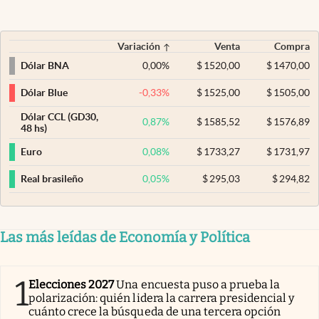
Variación
Venta
Compra
0,00
%
$
1520,00
$
1470,00
Dólar BNA
-0,33
%
$
1525,00
$
1505,00
Dólar Blue
Dólar CCL (GD30,
0,87
%
$
1585,52
$
1576,89
48 hs)
0,08
%
$
1733,27
$
1731,97
Euro
0,05
%
$
295,03
$
294,82
Real brasileño
Las más leídas de Economía y Política
1
Elecciones 2027
Una encuesta puso a prueba la
polarización: quién lidera la carrera presidencial y
cuánto crece la búsqueda de una tercera opción