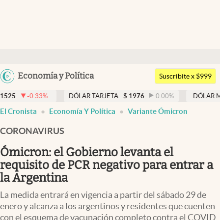
Últimas noticias
Dólar
Argentina
Economía y Política
Members
Suscribite x $999
España
Economía y Política
DÓLAR TARJETA
$
1976
0.00
%
DÓLAR MEP
$
1526,03
México
El Cronista
Economía Y Política
Variante Ómicron
Finanzas y Mercados
USA
CORONAVIRUS
Mercados Online
Colombia
Uruguay
Ómicron: el Gobierno levanta el
Negocios
requisito de PCR negativo para entrar a
Columnistas
la Argentina
Otras secciones
La medida entrará en vigencia a partir del sábado 29 de
enero y alcanza a los argentinos y residentes que cuenten
Apertura
con el esquema de vacunación completo contra el COVID