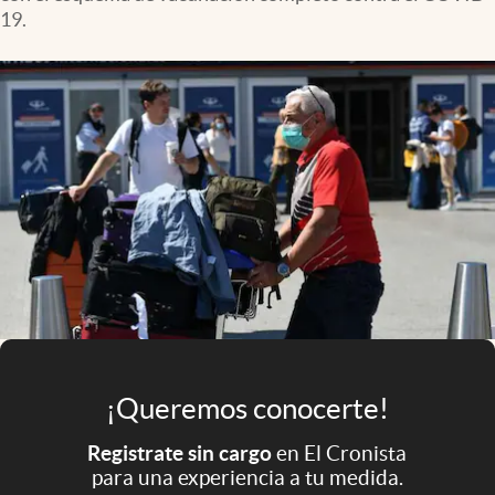
Infotechnology
19.
Clase
Clima
Mundial 2026
Eventos Corporativos
El Cronista Studio
Mediakit
abre en nueva pestaña
Argentina
¡Queremos conocerte!
Registrate sin cargo
en El Cronista
para una experiencia a tu medida.