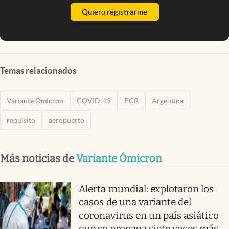
Quiero registrarme
Temas relacionados
Variante Ómicron
COVID-19
PCR
Argentina
requisito
aeropuerto
Más noticias de
Variante Ómicron
Alerta mundial: explotaron los
casos de una variante del
coronavirus en un país asiático
que se propaga siete veces más