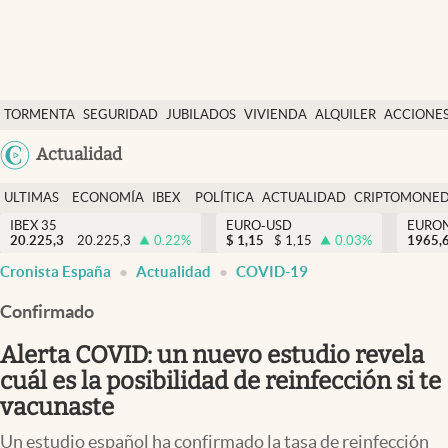
Últimas Noticias
TORMENTA
SEGURIDAD
JUBILADOS
VIVIENDA
ALQUILER
ACCIONE
Economía y finanzas
SOCIAL
Argentina
Actualidad
Política
España
Actualidad
ULTIMAS
ECONOMÍA
IBEX
POLÍTICA
ACTUALIDAD
CRIPTOMONE
México
NOTICIAS
Y
Y
IBEX 35
EURO-USD
EURO
Criptomonedas
20.225,3
20.225,3
0.22
%
$
1,15
$
1,15
0.03
%
USA
1965,
FINANZAS
EURO
Cronista España
Actualidad
COVID-19
Colombia
España
Uruguay
Confirmado
Alerta COVID: un nuevo estudio revela
cuál es la posibilidad de reinfección si te
vacunaste
Un estudio español ha confirmado la tasa de reinfección