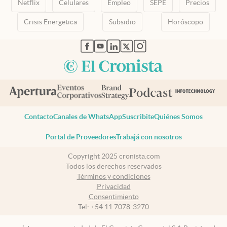
Netflix
Celulares
Empleo
SEPE
Precios
Crisis Energetica
Subsidio
Horóscopo
abre en nueva pestaña
abre en nueva pestaña
abre en nueva pestaña
abre en nueva pestaña
abre en nueva pestaña
Contacto
Canales de WhatsApp
Suscribite
Quiénes Somos
Portal de Proveedores
Trabajá con nosotros
Copyright 2025 cronista.com
Todos los derechos reservados
Términos y condiciones
Privacidad
Consentimiento
Tel:
+54 11 7078-3270