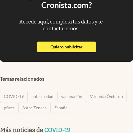
Cronista.com?
Accede aquí, completa tus datos y te
contactaremos.
abre en nueva pestaña
Quiero publicitar
Temas relacionados
COVID-19
enfermedad
vacunación
Variante Ómicron
pfizer
Astra Zeneca
España
Más noticias de
COVID-19