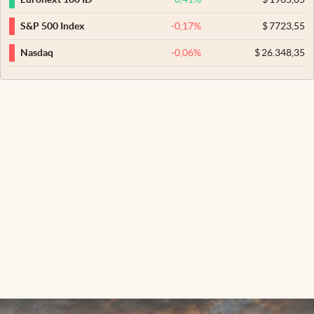
-0,17
%
$
7723,55
S&P 500 Index
-0,06
%
$
26.348,35
Nasdaq