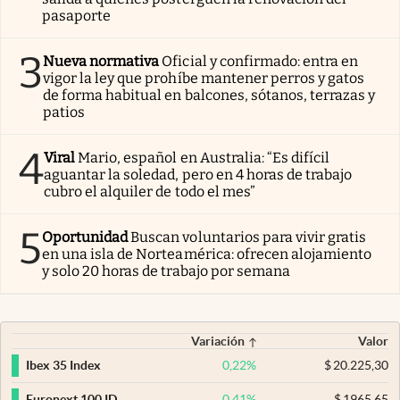
pasaporte
3
Nueva normativa
Oficial y confirmado: entra en
vigor la ley que prohíbe mantener perros y gatos
de forma habitual en balcones, sótanos, terrazas y
patios
4
Viral
Mario, español en Australia: “Es difícil
aguantar la soledad, pero en 4 horas de trabajo
cubro el alquiler de todo el mes”
5
Oportunidad
Buscan voluntarios para vivir gratis
en una isla de Norteamérica: ofrecen alojamiento
y solo 20 horas de trabajo por semana
Variación
Valor
0,22
%
$
20.225,30
Ibex 35 Index
0,41
%
$
1965,65
Euronext 100 ID