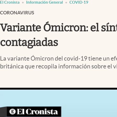
El Cronista
Información General
COVID-19
Infotechnology
CORONAVIRUS
Clase
Clima
Variante Ómicron: el sí
Mundial 2026
contagiadas
Eventos Corporativos
El Cronista Studio
La variante Ómicron del covid-19 tiene un efe
Mediakit
británica que recopila información sobre el v
abre en nueva pestaña