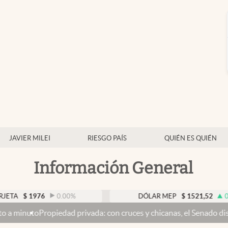
JAVIER MILEI
RIESGO PAÍS
QUIÉN ES QUIÉN
Información General
1976
0.00
%
DÓLAR MEP
$
1521,52
0.23
%
ropiedad privada: con cruces y chicanas, el Senado discute el proy