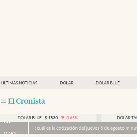
Últimas noticias
Dólar
Members
Economía y Política
Finanzas y Mercados
Mercados Online
ÚLTIMAS NOTICIAS
DÓLAR
DÓLAR BLUE
Negocios
Columnistas
Otras secciones
DÓLAR BLUE
$
1530
-0.65
%
DÓLAR TARJETA
$
EN
 hoy: cuál es la cotización del jueves 6 de agosto minuto a minuto
P
Apertura
VIVO