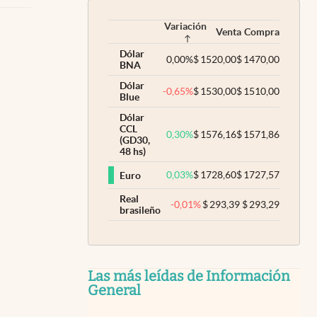
Variación
Venta
Compra
Dólar
0,00
%
$
1520,00
$
1470,00
BNA
Dólar
-0,65
%
$
1530,00
$
1510,00
Blue
Dólar
CCL
0,30
%
$
1576,16
$
1571,86
(GD30,
48 hs)
0,03
%
$
1728,60
$
1727,57
Euro
Real
-0,01
%
$
293,39
$
293,29
brasileño
Las más leídas de Información
General