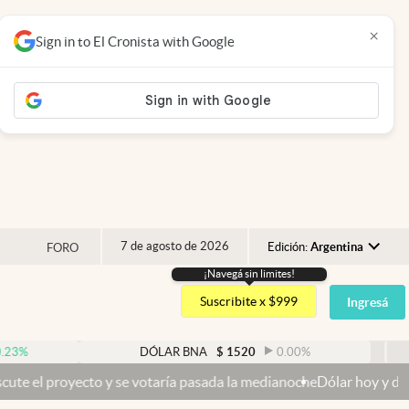
×
Sign in to El Cronista with Google
7 de agosto de 2026
Edición:
Argentina
FORO
¡Navegá sin limites!
Argentina
Suscribite x $999
Ingresá
España
México
DÓLAR BNA
$
1520
0.00
%
DÓ
USA
ecto y se votaría pasada la medianoche
Dólar hoy y dólar blue hoy:
Colombia