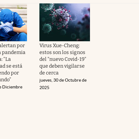
alertan por
Virus Xue-Cheng:
a pandemia
estos son los signos
: “La
del "nuevo Covid-19"
d se está
que deben vigilarse
endo por
de cerca
undo”
jueves, 30 de Octubre de
de Diciembre
2025