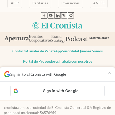
AFIP
Paritarias
Inversiones
ANSES
abre en nueva pestaña
abre en nueva pestaña
abre en nueva pestaña
abre en nueva pestaña
abre en nueva pestaña
Contacto
Canales de WhatsApp
Suscribite
Quiénes Somos
Portal de Proveedores
Trabajá con nosotros
Copyright 2025 cronista.com
×
Sign in to El Cronista with Google
Todos los derechos reservados
Términos y condiciones
Privacidad
Consentimiento
Tel:
+54 11 7078-3270
cronista.com
es propiedad de El Cronista Comercial S.A Registro de
propiedad intelectual: 56576959