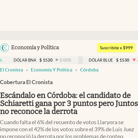
Últimas noticias
Dólar
Argentina
Economía y Política
Members
Suscribite x $999
España
Economía y Política
AR BNA
$
1520
0.00
%
DÓLAR BLUE
$
1530
-0.65
%
México
El Cronista
Economía Y Política
Córdoba
Finanzas y Mercados
USA
Cobertura El Cronista
Mercados Online
Colombia
Uruguay
Escándalo en Córdoba: el candidato de
Negocios
Schiaretti gana por 3 puntos pero Juntos
Columnistas
no reconoce la derrota
Otras secciones
Cuando falta el 6% del recuento de votos Llaryora se
impone con el 42% de los votos sobre el 39% de Luis Juez
Apertura
no reconoció la derrota por los problemas de conteo.