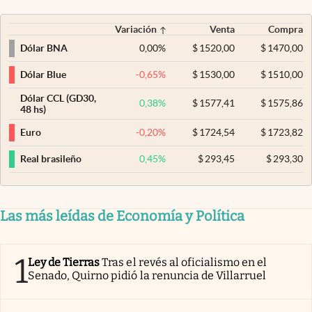
Variación
Venta
Compra
0,00
%
$
1520,00
$
1470,00
Dólar BNA
-0,65
%
$
1530,00
$
1510,00
Dólar Blue
Dólar CCL (GD30,
0,38
%
$
1577,41
$
1575,86
48 hs)
-0,20
%
$
1724,54
$
1723,82
Euro
0,45
%
$
293,45
$
293,30
Real brasileño
Las más leídas de Economía y Política
1
Ley de Tierras
Tras el revés al oficialismo en el
Senado, Quirno pidió la renuncia de Villarruel