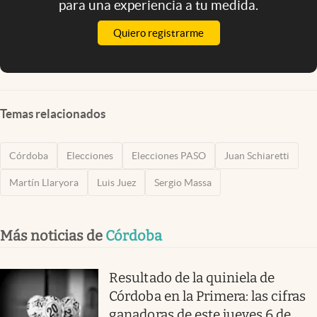
para una experiencia a tu medida.
Quiero registrarme
Temas relacionados
Córdoba
Elecciones
Elecciones PASO
Juan Schiaretti
Martín Llaryora
Luis Juez
Sergio Massa
Más noticias de
Córdoba
Resultado de la quiniela de
Córdoba en la Primera: las cifras
ganadoras de este jueves 6 de