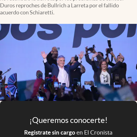
Infotechnology
Duros reproches de Bullrich a Larreta por el fallido
acuerdo con Schiaretti.
Clase
Clima
Mundial 2026
Eventos Corporativos
El Cronista Studio
Mediakit
abre en nueva pestaña
Argentina
¡Queremos conocerte!
Registrate sin cargo
en El Cronista