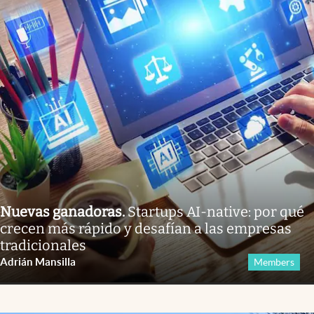
Nuevas ganadoras
.
Startups AI-native: por qué
crecen más rápido y desafían a las empresas
tradicionales
Adrián Mansilla
Members