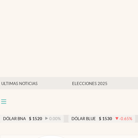
Últimas noticias
Dólar
Members
Economía y Política
Finanzas y Mercados
Mercados Online
ULTIMAS NOTICIAS
ELECCIONES 2025
Negocios
Columnistas
Otras secciones
DÓLAR BNA
$
1520
0.00
%
DÓLAR BLUE
$
1530
-0.65
%
Apertura