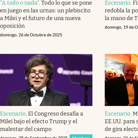
"A todo o nada"
.
Todo lo que se pone
Escenario
.
F
en juego en las urnas: un plebiscito
redobla la po
a Milei y el futuro de una nueva
la mano de 
oposición
domingo, 19 de O
domingo, 26 de Octubre de 2025
Escenario
.
El Congreso desafía a
Escenario
.
M
Milei bajo el efecto Trump y el
EE.UU. para s
malestar del campo
de gira elect