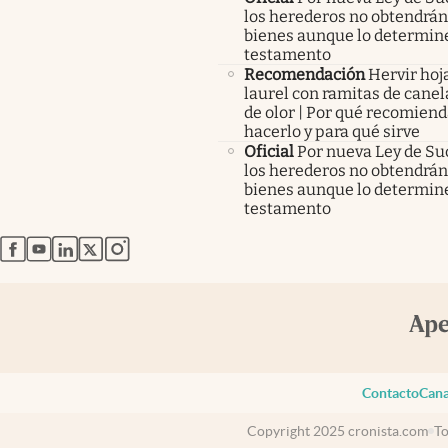
los herederos no obtendrán
bienes aunque lo determine
testamento
Recomendación
Hervir hoj
laurel con ramitas de canel
de olor | Por qué recomien
hacerlo y para qué sirve
Oficial
Por nueva Ley de Su
los herederos no obtendrán
bienes aunque lo determine
testamento
abre en nueva pestaña
abre en nueva pestaña
abre en nueva pestaña
abre en nueva pestaña
abre en nueva pestaña
Contacto
Cana
Copyright 2025 cronista.com
To