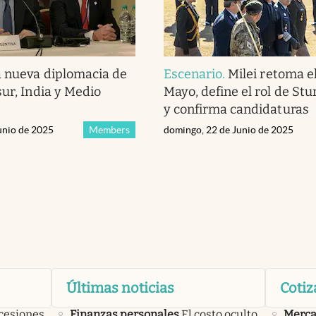
a nueva diplomacia de
Escenario
.
Milei retoma e
sur, India y Medio
Mayo, define el rol de St
y confirma candidaturas
unio de 2025
Members
domingo, 22 de Junio de 2025
Últimas noticias
Cotiz
cesiones,
Finanzas personales
El costo oculto
Merca