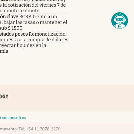
s la cotización del viernes 7 de
o minuto a minuto
ón clave
BCRA frente a un
: bajar las tasas o mantener el
sub $ 1500
iados pesos
Remonetización:
apuesta a la compra de dólares
nyectar liquidez en la
mía
á con nosotros
timiento
Tel:
+54 11 7078-3270