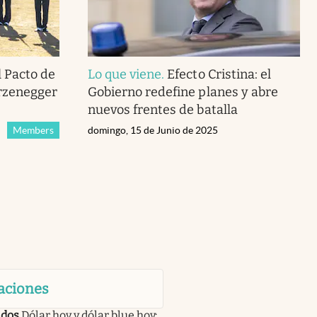
l Pacto de
Lo que viene
.
Efecto Cristina: el
urzenegger
Gobierno redefine planes y abre
nuevos frentes de batalla
Members
domingo, 15 de Junio de 2025
aciones
dos
Dólar hoy y dólar blue hoy: