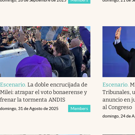
domingo, 28 de Septiembre de 2025
Members
domingo, 21 de S
Escenario
.
La doble encrucijada de
Escenario
.
Mi
Milei: atrapar el voto bonaerense y
Tribunales, u
frenar la tormenta ANDIS
anuncio en ju
al Congreso
domingo, 31 de Agosto de 2025
Members
domingo, 24 de A