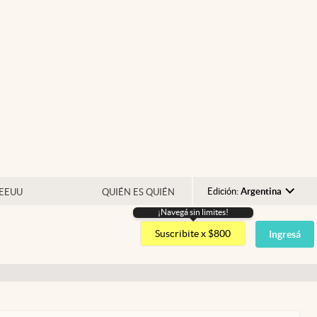
Edición:
Argentina
 EEUU
QUIÉN ES QUIÉN
¡Navegá sin limites!
Argentina
Suscribite x $800
Ingresá
España
México
USA
Colombia