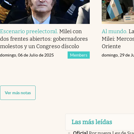
Escenario preelectoral
.
Milei con
Al mundo
.
L
dos frentes abiertos: gobernadores
Milei: Merco
molestos y un Congreso díscolo
Oriente
domingo, 06 de Julio de 2025
Members
domingo, 29 de J
Ver más notas
Las más leídas
Oficial
Por nueva Ley de Su