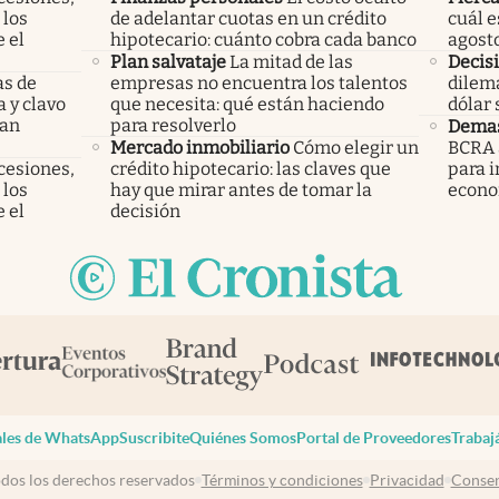
 los
de adelantar cuotas en un crédito
cuál e
 el
hipotecario: cuánto cobra cada banco
agost
Plan salvataje
La mitad de las
Decisi
as de
empresas no encuentra los talentos
dilema
a y clavo
que necesita: qué están haciendo
dólar 
dan
para resolverlo
Demas
Mercado inmobiliario
Cómo elegir un
BCRA 
cesiones,
crédito hipotecario: las claves que
para i
 los
hay que mirar antes de tomar la
econo
 el
decisión
les de WhatsApp
Suscribite
Quiénes Somos
Portal de Proveedores
Trabaj
dos los derechos reservados
Términos y condiciones
Privacidad
Consen