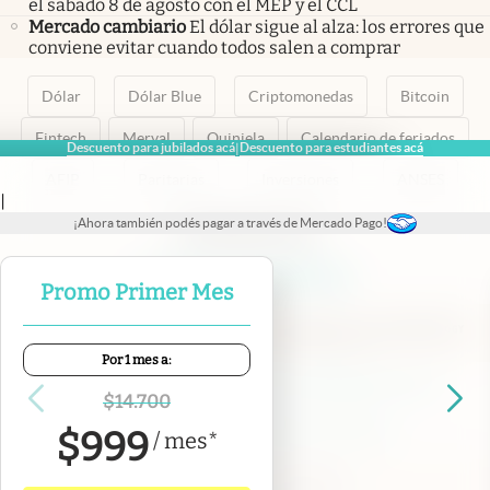
el sábado 8 de agosto con el MEP y el CCL
Mercado cambiario
El dólar sigue al alza: los errores que
conviene evitar cuando todos salen a comprar
Dólar
Dólar Blue
Criptomonedas
Bitcoin
Fintech
Merval
Quiniela
Calendario de feriados
Descuento para jubilados acá
Descuento para estudiantes acá
|
AFIP
Paritarias
Inversiones
ANSES
|
¡Ahora también podés pagar a través de Mercado Pago!
abre en nueva pestaña
abre en nueva pestaña
abre en nueva pestaña
abre en nueva pestaña
abre en nueva pestaña
Promo Primer Mes
Por 1 mes a:
Contacto
Canales de WhatsApp
Suscribite
Quiénes Somos
$
14.700
Portal de Proveedores
Trabajá con nosotros
$
999
/
mes
*
Copyright 2025 cronista.com