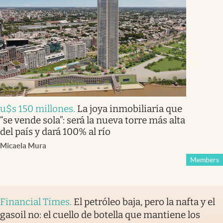
u$s 150 millones
.
La joya inmobiliaria que
“se vende sola”: será la nueva torre más alta
del país y dará 100% al río
Micaela Mura
Members
Financial Times
.
El petróleo baja, pero la nafta y el
gasoil no: el cuello de botella que mantiene los