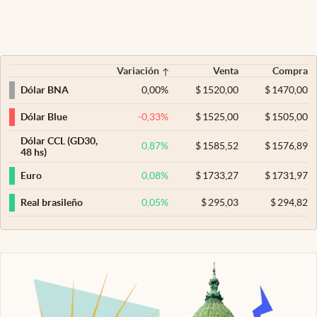
Variación
Venta
Compra
0,00
%
$
1520,00
$
1470,00
Dólar BNA
-0,33
%
$
1525,00
$
1505,00
Dólar Blue
Dólar CCL (GD30,
0,87
%
$
1585,52
$
1576,89
48 hs)
0,08
%
$
1733,27
$
1731,97
Euro
0,05
%
$
295,03
$
294,82
Real brasileño