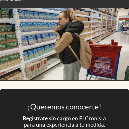
Infotechnology
Clase
Clima
Mundial 2026
Eventos Corporativos
El Cronista Studio
Mediakit
abre en nueva pestaña
Argentina
¡Queremos conocerte!
Registrate sin cargo
en El Cronista
para una experiencia a tu medida.