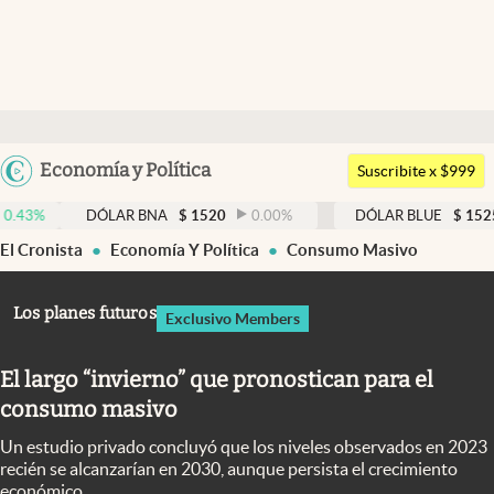
Últimas noticias
Dólar
Argentina
Economía y Política
Members
Suscribite x $999
España
Economía y Política
DÓLAR BNA
$
1520
0.00
%
DÓLAR BLUE
$
1525
-0.33
México
El Cronista
Economía Y Política
Consumo Masivo
Finanzas y Mercados
USA
Mercados Online
Colombia
Los planes futuros
Exclusivo Members
Uruguay
Negocios
El largo “invierno” que pronostican para el
Columnistas
consumo masivo
Otras secciones
Un estudio privado concluyó que los niveles observados en 2023
Apertura
recién se alcanzarían en 2030, aunque persista el crecimiento
económico.