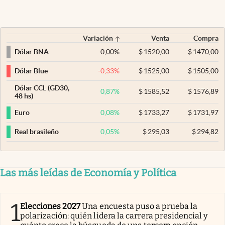
Variación
Venta
Compra
0,00
%
$
1520,00
$
1470,00
Dólar BNA
-0,33
%
$
1525,00
$
1505,00
Dólar Blue
Dólar CCL (GD30,
0,87
%
$
1585,52
$
1576,89
48 hs)
0,08
%
$
1733,27
$
1731,97
Euro
0,05
%
$
295,03
$
294,82
Real brasileño
Las más leídas de Economía y Política
1
Elecciones 2027
Una encuesta puso a prueba la
polarización: quién lidera la carrera presidencial y