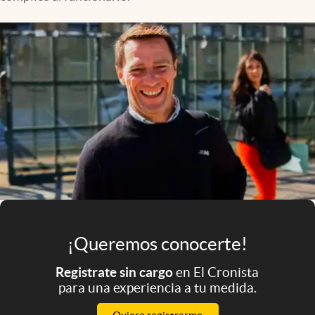
Infotechnology
Clase
Clima
Mundial 2026
Eventos Corporativos
El Cronista Studio
Mediakit
abre en nueva pestaña
Argentina
¡Queremos conocerte!
Registrate sin cargo
en El Cronista
para una experiencia a tu medida.