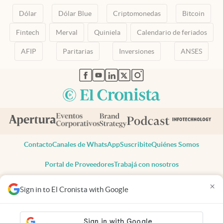
Dólar
Dólar Blue
Criptomonedas
Bitcoin
Fintech
Merval
Quiniela
Calendario de feriados
AFIP
Paritarias
Inversiones
ANSES
abre en nueva pestaña
abre en nueva pestaña
abre en nueva pestaña
abre en nueva pestaña
abre en nueva pestaña
Contacto
Canales de WhatsApp
Suscribite
Quiénes Somos
Portal de Proveedores
Trabajá con nosotros
Copyright 2025 cronista.com
×
Sign in to El Cronista with Google
Todos los derechos reservados
Términos y condiciones
Privacidad
Consentimiento