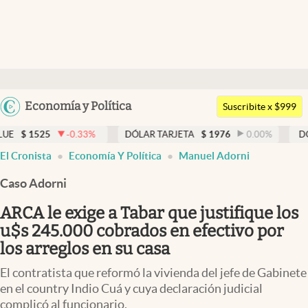
Últimas noticias
Dólar
Argentina
Economía y Política
Members
Suscribite x $999
España
Economía y Política
-0.33
%
DÓLAR TARJETA
$
1976
0.00
%
DÓLAR MEP
$
México
El Cronista
Economía Y Política
Manuel Adorni
Finanzas y Mercados
USA
Caso Adorni
Mercados Online
Colombia
Uruguay
ARCA le exige a Tabar que justifique los
Negocios
u$s 245.000 cobrados en efectivo por
Columnistas
los arreglos en su casa
Otras secciones
El contratista que reformó la vivienda del jefe de Gabinete
en el country Indio Cuá y cuya declaración judicial
Apertura
complicó al funcionario.