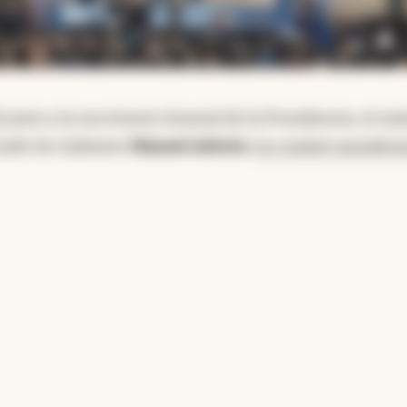
á junto a la secretaria General de la Presidencia, el mi
l jefe de Gabinete
Manuel Adorni
a
la ciudad santafesi