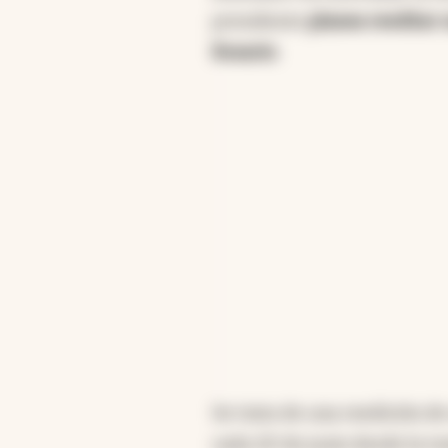
presidente
planea reeditar 
Rosario
.
Se trata de una reedición de
cada 20 de junio desde la t