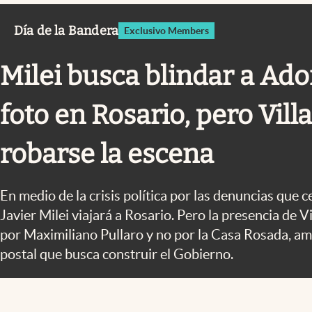
Infotechnology
Día de la Bandera
Exclusivo Members
Clase
Clima
Milei busca blindar a Ado
Mundial 2026
foto en Rosario, pero Vill
Eventos Corporativos
El Cronista Studio
robarse la escena
Mediakit
abre en nueva pestaña
En medio de la crisis política por las denuncias que c
Javier Milei viajará a Rosario. Pero la presencia de Vi
por Maximiliano Pullaro y no por la Casa Rosada, am
postal que busca construir el Gobierno.