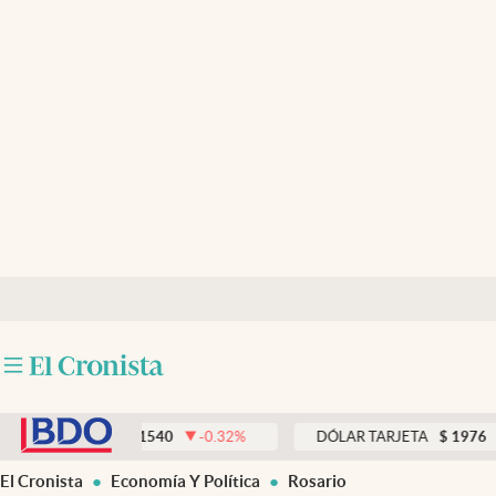
Últimas noticias
Dólar
Members
Economía y Política
Finanzas y Mercados
Mercados Online
Negocios
Columnistas
abre en nueva pestaña
Otras secciones
LUE
$
1540
-0.32
%
DÓLAR TARJETA
$
1976
0.00
%
Apertura
El Cronista
Economía Y Política
Rosario