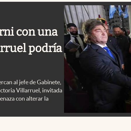
rni con una
arruel podría
ercan al jefe de Gabinete,
ctoria Villarruel, invitada
enaza con alterar la