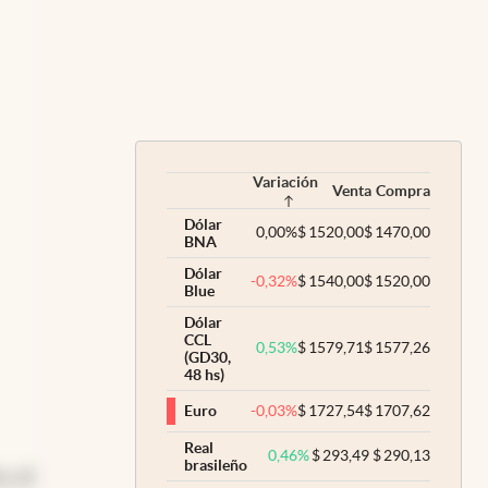
rta
erno
Variación
Venta
Compra
Dólar
0,00
%
$
1520,00
$
1470,00
BNA
Dólar
-0,32
%
$
1540,00
$
1520,00
Blue
Dólar
CCL
0,53
%
$
1579,71
$
1577,26
(GD30,
48 hs)
-0,03
%
$
1727,54
$
1707,62
Euro
Real
0,46
%
$
293,49
$
290,13
brasileño
, el