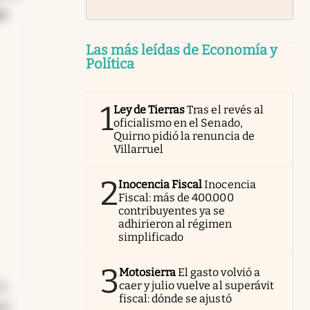
en
Las más leídas de Economía y
Política
1
Ley de Tierras
Tras el revés al
oficialismo en el Senado,
Quirno pidió la renuncia de
Villarruel
2
Inocencia Fiscal
Inocencia
Fiscal: más de 400.000
contribuyentes ya se
adhirieron al régimen
simplificado
3
Motosierra
El gasto volvió a
s,
caer y julio vuelve al superávit
fiscal: dónde se ajustó
el