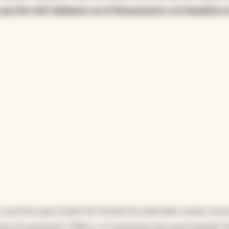
una foto del Gabinete en el Monumento a la Bandera 
 una foto que el jefe de Estado ha obtenido varias vece
oma de posesión, Milei y su hermana han participado d