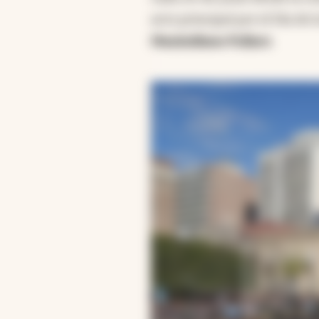
acto principal por el Día de
Maximiliano Pullaro
.