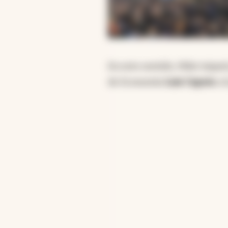
En este sentido, Milei viajar
de Economía
Luis Caputo
, e