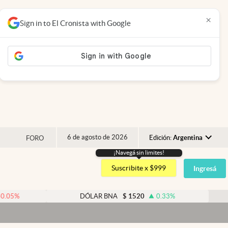
×
Sign in to El Cronista with Google
6 de agosto de 2026
Edición:
Argentina
FORO
¡Navegá sin limites!
Argentina
Suscribite x $999
Ingresá
España
México
DÓLAR BNA
$
1520
0.33
%
DÓLAR 
USA
Dó
Colombia