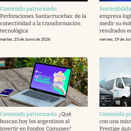
Contenido patrocinado
.
Sostenibilid
Perforaciones Santacruceñas: de la
empresa logí
conectividad a la transformación
medir su éxit
tecnológica
resultados 
martes, 23 de Junio de 2026
viernes, 19 de Ju
Contenido patrocinado
.
¿Qué
Contenido p
buscan hoy los argentinos al
con una mism
invertir en Fondos Comunes?
Prestige Aut