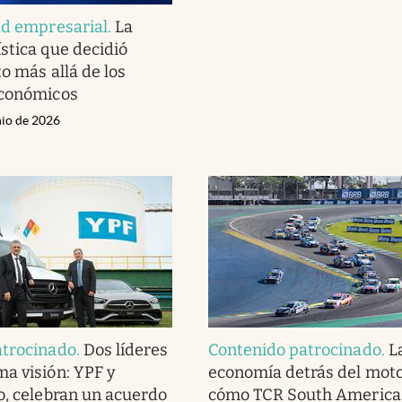
ad empresarial
.
La
stica que decidió
o más allá de los
económicos
nio de 2026
atrocinado
.
Dos líderes
Contenido patrocinado
.
L
a visión: YPF y
economía detrás del moto
o, celebran un acuerdo
cómo TCR South America 