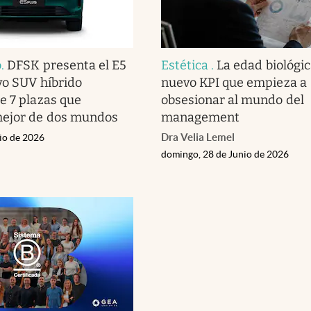
o
.
DFSK presenta el E5
Estética
.
La edad biológica
vo SUV híbrido
nuevo KPI que empieza a
e 7 plazas que
obsesionar al mundo del
mejor de dos mundos
management
Dra Velia Lemel
nio de 2026
domingo, 28 de Junio de 2026