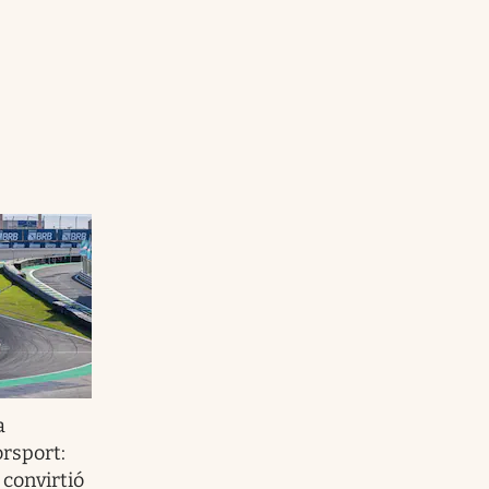
a
rsport:
convirtió