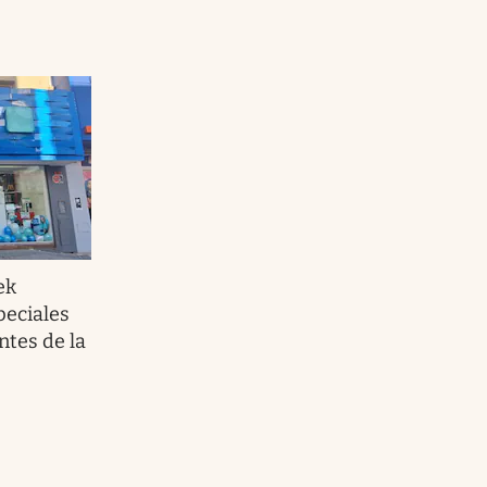
ek
peciales
ntes de la