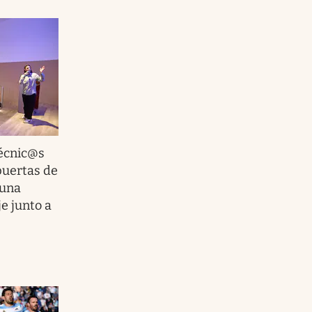
écnic@s
puertas de
 una
e junto a