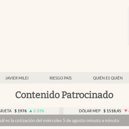
JAVIER MILEI
RIESGO PAÍS
QUIÉN ES QUIÉN
Contenido Patrocinado
6
0.33
%
DÓLAR MEP
$
1518,45
-0.05
%
 del miércoles 5 de agosto minuto a minuto