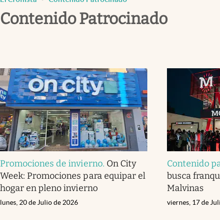
Infotechnology
Contenido Patrocinado
Clase
Clima
Mundial 2026
Eventos Corporativos
El Cronista Studio
Mediakit
abre en nueva pestaña
Promociones de invierno
.
On City
Contenido p
Week: Promociones para equipar el
busca franqui
hogar en pleno invierno
Malvinas
lunes, 20 de Julio de 2026
viernes, 17 de Ju