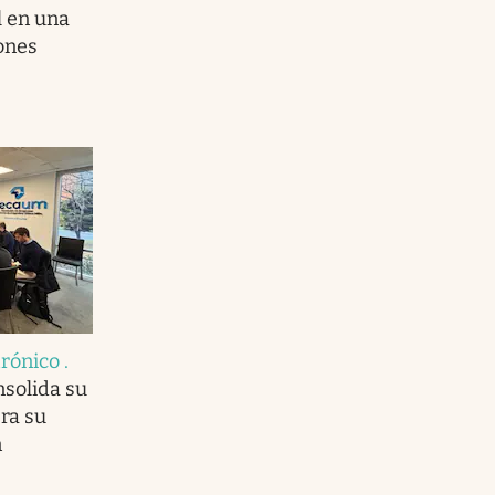
l en una
ones
trónico
.
solida su
era su
n