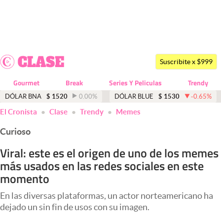
Últimas noticias
Dólar
Suscribite x $999
Members
Gourmet
Break
Series Y Peliculas
Trendy
Economía y Política
DÓLAR BNA
$
1520
0.00
%
DÓLAR BLUE
$
1530
-0.65
%
El Cronista
Clase
Trendy
Memes
Finanzas y Mercados
Curioso
Mercados Online
Viral: este es el origen de uno de los memes
Negocios
más usados en las redes sociales en este
Columnistas
momento
Otras secciones
En las diversas plataformas, un actor norteamericano ha
dejado un sin fin de usos con su imagen.
Apertura