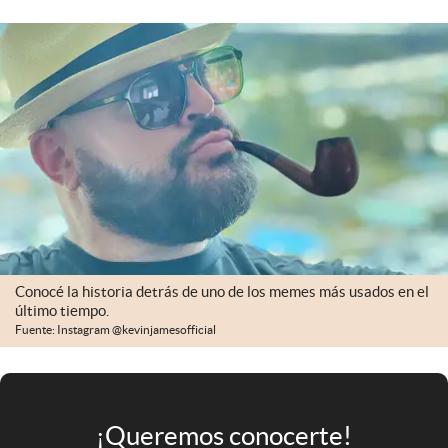
Infotechnology
Clase
Clima
Mundial 2026
Eventos Corporativos
El Cronista Studio
Mediakit
abre en nueva pestaña
Conocé la historia detrás de uno de los memes más usados en el
Argentina
último tiempo.
Fuente: Instagram @kevinjamesofficial
¡Queremos conocerte!