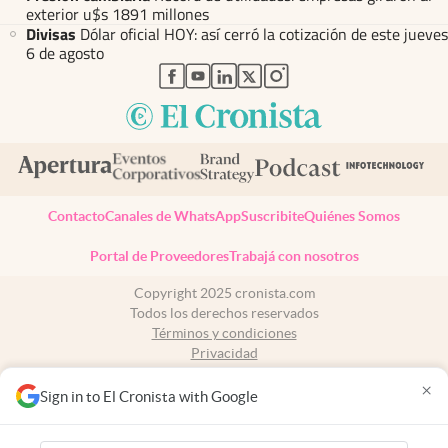
exterior u$s 1891 millones
Divisas
Dólar oficial HOY: así cerró la cotización de este jueves
6 de agosto
abre en nueva pestaña
abre en nueva pestaña
abre en nueva pestaña
abre en nueva pestaña
abre en nueva pestaña
Contacto
Canales de WhatsApp
Suscribite
Quiénes Somos
Portal de Proveedores
Trabajá con nosotros
Copyright 2025 cronista.com
Todos los derechos reservados
Términos y condiciones
Privacidad
Consentimiento
×
Tel:
+54 11 7078-3270
Sign in to El Cronista with Google
cronista.com
es propiedad de El Cronista Comercial S.A Registro de