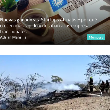
Nuevas ganadoras
.
Startups AI-native: por qué
crecen más rápido y desafían a las empresas
tradicionales
Adrián Mansilla
Members