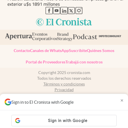
exterior u$s 1891 millones
abre en nueva pestaña
abre en nueva pestaña
abre en nueva pestaña
abre en nueva pestaña
abre en nueva pestaña
Contacto
Canales de WhatsApp
Suscribite
Quiénes Somos
Portal de Proveedores
Trabajá con nosotros
Copyright 2025 cronista.com
Todos los derechos reservados
Términos y condiciones
Privacidad
Consentimiento
×
Tel:
+54 11 7078-3270
Sign in to El Cronista with Google
cronista.com
es propiedad de El Cronista Comercial S.A Registro de
propiedad intelectual: 56576959
N° de edición: 10.949 - 6 de agosto de 2026