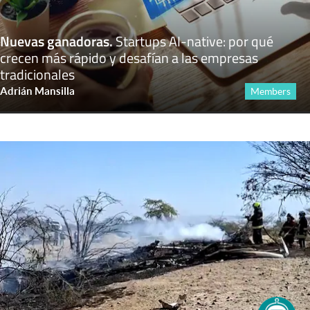
Nuevas ganadoras
.
Startups AI-native: por qué
crecen más rápido y desafían a las empresas
tradicionales
Adrián Mansilla
Members