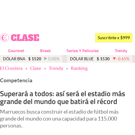
Últimas noticias
Dólar
Suscribite x $999
Members
Gourmet
Break
Series Y Peliculas
Trendy
Economía y Política
DÓLAR BNA
$
1520
0.00
%
DÓLAR BLUE
$
1530
-0.65
%
El Cronista
Clase
Trendy
Ranking
Finanzas y Mercados
Competencia
Mercados Online
Superará a todos: así será el estadio más
Negocios
grande del mundo que batirá el récord
Columnistas
Marruecos busca construir el estadio de fútbol más
Otras secciones
grande del mundo con una capacidad para 115.000
personas.
Apertura