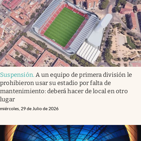
Infotechnology
Clase
Clima
Mundial 2026
Eventos Corporativos
El Cronista Studio
Suspensión
.
A un equipo de primera división le
Mediakit
prohibieron usar su estadio por falta de
abre en nueva pestaña
mantenimiento: deberá hacer de local en otro
Argentina
lugar
miércoles, 29 de Julio de 2026