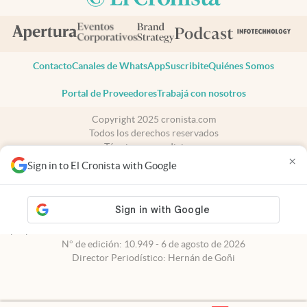
Contacto
Canales de WhatsApp
Suscribite
Quiénes Somos
Portal de Proveedores
Trabajá con nosotros
Copyright 2025 cronista.com
Todos los derechos reservados
Términos y condiciones
×
Privacidad
Sign in to El Cronista with Google
Consentimiento
Tel:
+54 11 7078-3270
cronista.com
es propiedad de El Cronista Comercial S.A Registro de
propiedad intelectual: 56576959
N° de edición: 10.949 - 6 de agosto de 2026
Director Periodístico: Hernán de Goñi