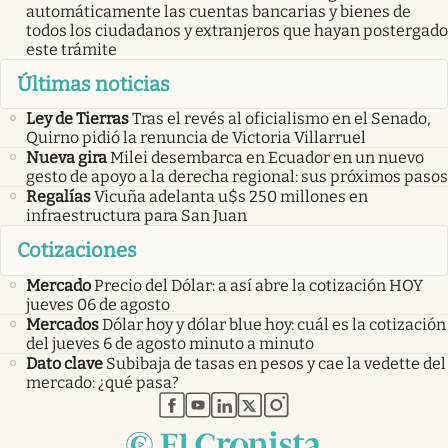
automáticamente las cuentas bancarias y bienes de
todos los ciudadanos y extranjeros que hayan postergado
este trámite
Últimas noticias
Ley de Tierras
Tras el revés al oficialismo en el Senado,
Quirno pidió la renuncia de Victoria Villarruel
Nueva gira
Milei desembarca en Ecuador en un nuevo
gesto de apoyo a la derecha regional: sus próximos pasos
Regalías
Vicuña adelanta u$s 250 millones en
infraestructura para San Juan
Cotizaciones
Mercado
Precio del Dólar: a así abre la cotización HOY
jueves 06 de agosto
Mercados
Dólar hoy y dólar blue hoy: cuál es la cotización
del jueves 6 de agosto minuto a minuto
Dato clave
Subibaja de tasas en pesos y cae la vedette del
mercado: ¿qué pasa?
abre en nueva pestaña
abre en nueva pestaña
abre en nueva pestaña
abre en nueva pestaña
abre en nueva pestaña