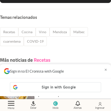
Temas relacionados
Recetas
Cocina
Vino
Mendoza
Malbec
cuarentena
COVID-19
Más noticias de
Recetas
×
Sign in to El Cronista with Google
Tarta de Santiago: la receta única de
las abuelas que se prepara en
menos de 1 hora y es fundamental
para cualquier merienda
jueves, 06 de Agosto
de 2026
Dolar
Inicio
Alertas
Ingresar
Menú