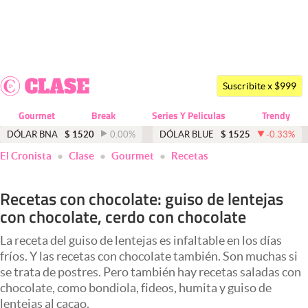
Últimas noticias
Dólar
Suscribite x $999
Members
Gourmet
Break
Series Y Peliculas
Trendy
Economía y Política
DÓLAR BNA
$
1520
0.00
%
DÓLAR BLUE
$
1525
-0.33
%
El Cronista
Clase
Gourmet
Recetas
Finanzas y Mercados
Mercados Online
Recetas con chocolate: guiso de lentejas
con chocolate, cerdo con chocolate
Negocios
Columnistas
La receta del guiso de lentejas es infaltable en los días
fríos. Y las recetas con chocolate también. Son muchas si
Otras secciones
se trata de postres. Pero también hay recetas saladas con
chocolate, como bondiola, fideos, humita y guiso de
Apertura
lentejas al cacao.