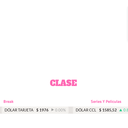
Break
Series Y Peliculas
DÓLAR TARJETA
$
1976
0.00
%
DÓLAR CCL
$
1585,52
0.