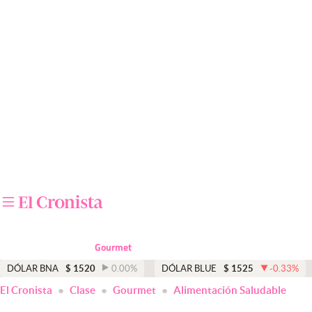
Últimas noticias
Dólar
Members
Economía y Política
Finanzas y Mercados
Mercados Online
Negocios
Columnistas
Gourmet
Otras secciones
DÓLAR BNA
$
1520
0.00
%
DÓLAR BLUE
$
1525
-0.33
%
El Cronista
Clase
Gourmet
Alimentación Saludable
Apertura