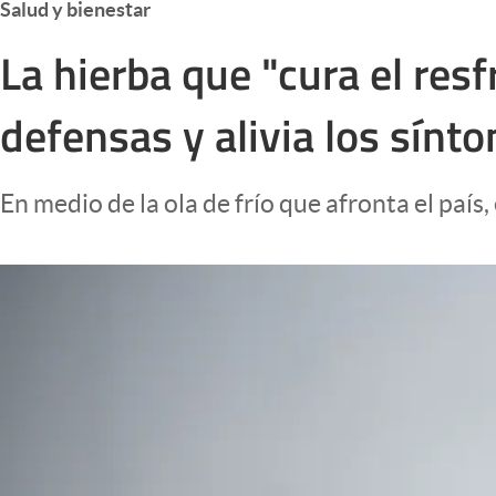
Salud y bienestar
Infotechnology
La hierba que "cura el resf
Clase
Clima
defensas y alivia los sínto
Mundial 2026
Eventos Corporativos
En medio de la ola de frío que afronta el país
El Cronista Studio
Mediakit
abre en nueva pestaña