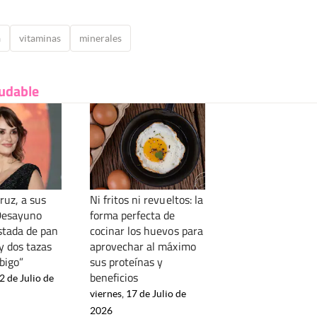
a
vitaminas
minerales
ludable
ruz, a sus
Ni fritos ni revueltos: la
Desayuno
forma perfecta de
stada de pan
cocinar los huevos para
y dos tazas
aprovechar al máximo
bigo”
sus proteínas y
beneficios
2 de Julio de
viernes, 17 de Julio de
2026