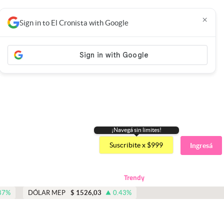
×
Sign in to El Cronista with Google
¡Navegá sin limites!
Suscribite x $999
Ingresá
Trendy
87
%
DÓLAR MEP
$
1526,03
0.43
%