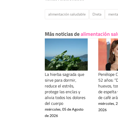
alimentación saludable
Dieta
ment
Más noticias de
alimentación sa
La hierba sagrada que
Penélope C
sirve para dormir,
52 años: “
reduce el estrés,
huevos, to
protege las encías y
de espelta 
alivia todos los dolores
de café ará
del cuerpo
miércoles, 2
miércoles, 05 de Agosto
2026
de 2026