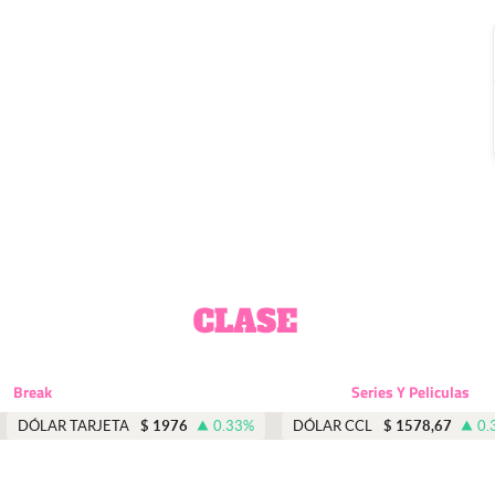
Break
Series Y Peliculas
DÓLAR TARJETA
$
1976
0.33
%
DÓLAR CCL
$
1578,67
0.