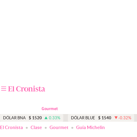
Últimas noticias
Dólar
Members
Economía y Política
Finanzas y Mercados
Mercados Online
Negocios
Columnistas
Gourmet
Otras secciones
DÓLAR BNA
$
1520
0.33
%
DÓLAR BLUE
$
1540
-0.32
%
El Cronista
Clase
Gourmet
Guía Michelin
Apertura