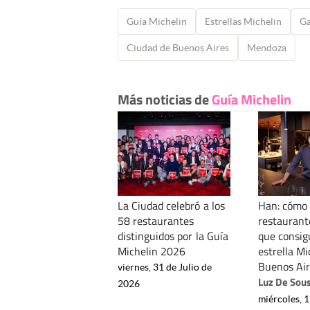
Guía Michelin
Estrellas Michelin
Ga
Ciudad de Buenos Aires
Mendoza
Más noticias de
Guía Michelin
La Ciudad celebró a los
Han: cómo 
58 restaurantes
restaurant
distinguidos por la Guía
que consig
Michelin 2026
estrella Mi
Buenos Air
viernes, 31 de Julio de
Luz De Sou
2026
miércoles, 1