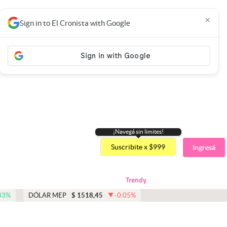
×
Sign in to El Cronista with Google
¡Navegá sin limites!
Suscribite x $999
Ingresá
Trendy
33
%
DÓLAR MEP
$
1518,45
-0.05
%