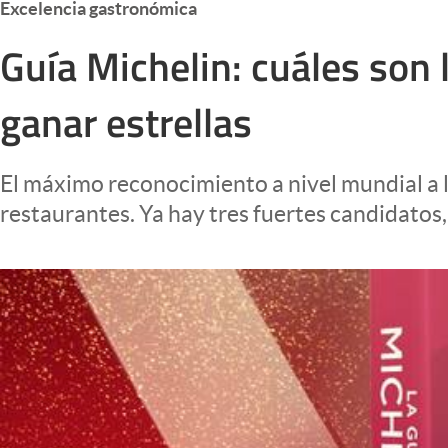
Excelencia gastronómica
Infotechnology
Guía Michelin: cuáles son
Clase
Clima
ganar estrellas
Mundial 2026
Eventos Corporativos
El máximo reconocimiento a nivel mundial a l
El Cronista Studio
restaurantes. Ya hay tres fuertes candidatos
Mediakit
abre en nueva pestaña