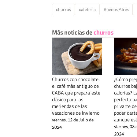
churros
cafetería
Buenos Aires
Más noticias de
churros
Churros con chocolate:
¿Cómo pre
el café más antiguo de
churros ba
CABA que prepara este
calorías? L
clásico para las
perfecta p
meriendas de las
privarte d
vacaciones de invierno
poder dart
aunque est
viernes, 12 de Julio de
viernes, 03
2024
2024