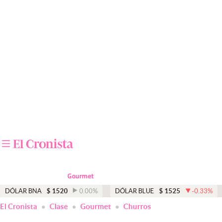
Últimas noticias
Dólar
Members
Economía y Política
Finanzas y Mercados
Mercados Online
Negocios
Columnistas
Gourmet
Otras secciones
DÓLAR BNA
$
1520
0.00
%
DÓLAR BLUE
$
1525
-0.33
%
El Cronista
Clase
Gourmet
Churros
Apertura