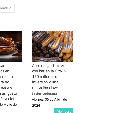
Madrid
parar
Abre mega churrería
jos en
con bar en la City: $
a receta
150 millones de
ara no
inversión y una
e nada y
ubicación clave
e un gusto
Javier Ledesma
és a dieta
viernes, 05 de Abril de
 de Mayo de
2024
Members