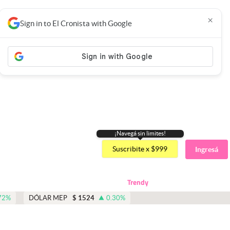
×
Sign in to El Cronista with Google
¡Navegá sin limites!
Suscribite x $999
Ingresá
Trendy
72
%
DÓLAR MEP
$
1524
0.30
%