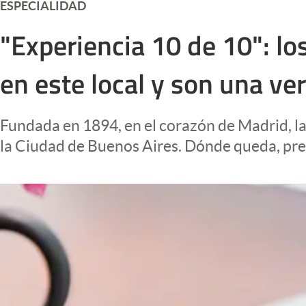
ESPECIALIDAD
Infotechnology
"Experiencia 10 de 10": l
Clase
Clima
en este local y son una ve
Mundial 2026
Eventos Corporativos
Fundada en 1894, en el corazón de Madrid, la
El Cronista Studio
la Ciudad de Buenos Aires. Dónde queda, preci
Mediakit
abre en nueva pestaña