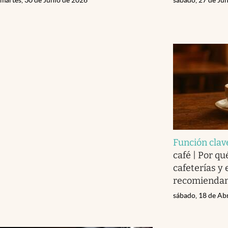
Función clav
café | Por qu
cafeterías 
recomiendan
sábado, 18 de Ab