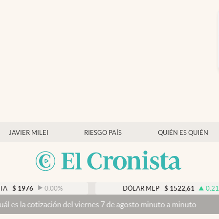
JAVIER MILEI
RIESGO PAÍS
QUIÉN ES QUIÉN
0.00
%
DÓLAR MEP
$
1522,61
0.21
%
n del viernes 7 de agosto minuto a minuto