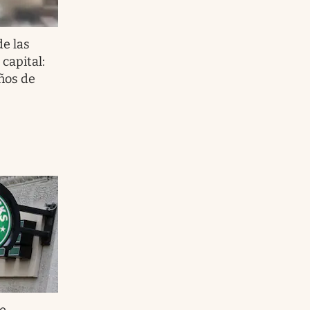
e las
 capital:
años de
e