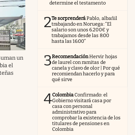
determine el testamento
2
Te sorprenderá
Pablo, albañil
trabajando en Noruega: “El
salario son unos 6.200€ y
trabajamos desde las 8:00
hasta las 16:00”
3
Recomendación
Hervir hojas
 suman un
de laurel con ramitas de
ia el
canela y clavo de olor | Por qué
teñas
recomiendan hacerlo y para
qué sirve
4
Colombia
Confirmado: el
Gobierno visitará casa por
casa con personal
administrativo para
comprobar la existencia de los
titulares de pensiones en
Colombia