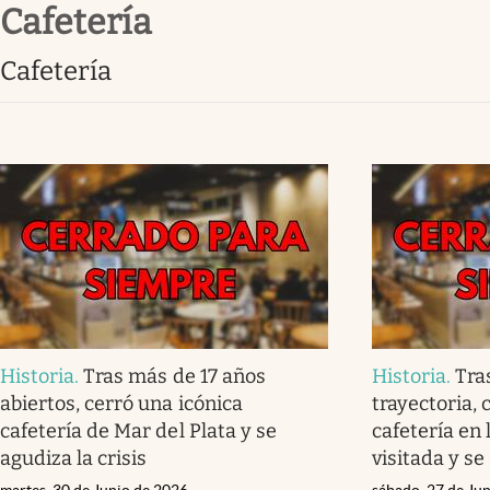
cafetería
Infotechnology
Clase
cafetería
Clima
Mundial 2026
Eventos Corporativos
El Cronista Studio
Mediakit
abre en nueva pestaña
Historia
.
Tras más de 17 años
Historia
.
Tra
abiertos, cerró una icónica
trayectoria, 
cafetería de Mar del Plata y se
cafetería en 
agudiza la crisis
visitada y se
martes, 30 de Junio de 2026
sábado, 27 de Ju