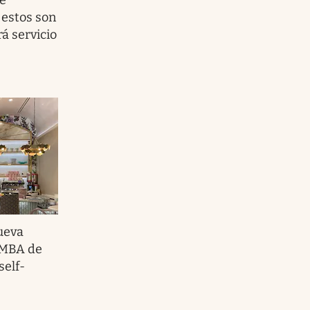
 estos son
á servicio
ueva
 AMBA de
self-