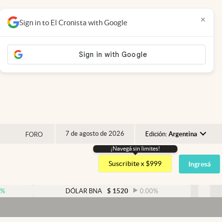
×
Sign in to El Cronista with Google
7 de agosto de 2026
Edición:
Argentina
FORO
¡Navegá sin limites!
Argentina
Suscribite x $999
Ingresá
España
México
DÓLAR BNA
$
1520
0.00
%
DÓLAR BLU
USA
Dó
Colombia