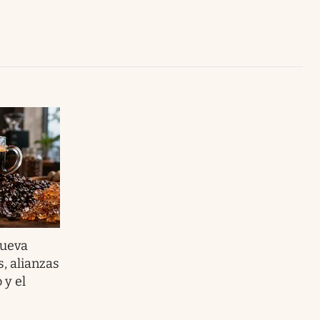
Uruguay
nueva
s, alianzas
 y el