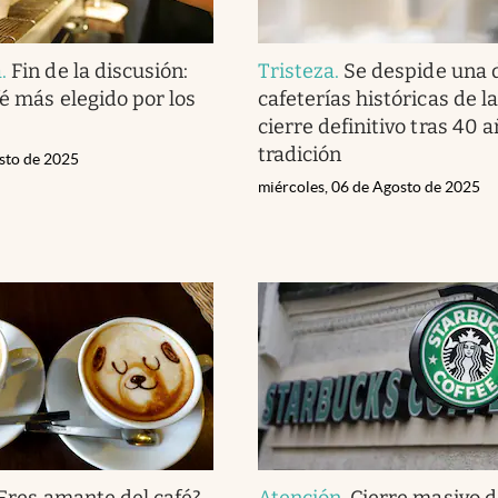
a
.
Fin de la discusión:
Tristeza
.
Se despide una d
fé más elegido por los
cafeterías históricas de la
cierre definitivo tras 40 
tradición
osto de 2025
miércoles, 06 de Agosto de 2025
Eres amante del café?
Atención
.
Cierre masivo d