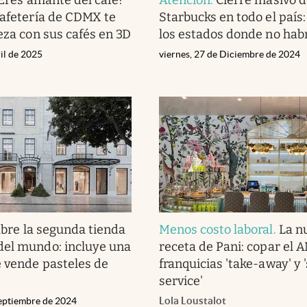
cafetería de CDMX te
Starbucks en todo el país:
eza con sus cafés en 3D
los estados donde no habr
il de 2025
viernes, 27 de Diciembre de 2024
abre la segunda tienda
Menos costo laboral
.
La n
del mundo: incluye una
receta de Pani: copar el
e vende pasteles de
franquicias 'take-away' y '
service'
Lola Loustalot
eptiembre de 2024