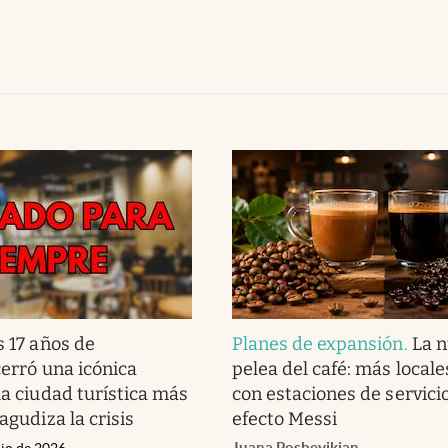
s 17 años de
Planes de expansión
.
La 
cerró una icónica
pelea del café: más locale
la ciudad turística más
con estaciones de servicio
 agudiza la crisis
efecto Messi
Juana Posbeyikian
nio de 2026