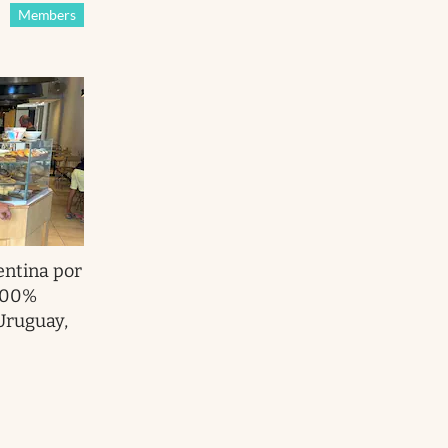
Members
entina por
100%
 Uruguay,