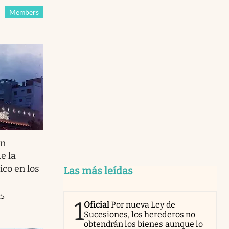
Members
un
de la
co en los
Las más leídas
25
1
Oficial
Por nueva Ley de
Sucesiones, los herederos no
obtendrán los bienes aunque lo