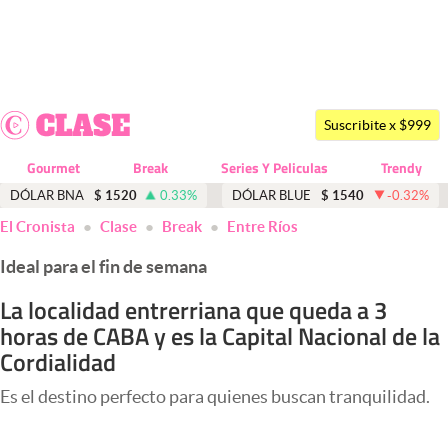
Últimas noticias
Dólar
Suscribite x $999
Members
Gourmet
Break
Series Y Peliculas
Trendy
Economía y Política
DÓLAR BNA
$
1520
0.33
%
DÓLAR BLUE
$
1540
-0.32
%
El Cronista
Clase
Break
Entre Ríos
Finanzas y Mercados
Ideal para el fin de semana
Mercados Online
La localidad entrerriana que queda a 3
Negocios
horas de CABA y es la Capital Nacional de la
Columnistas
Cordialidad
Otras secciones
Es el destino perfecto para quienes buscan tranquilidad.
Apertura