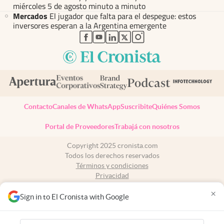
miércoles 5 de agosto minuto a minuto
Mercados
El jugador que falta para el despegue: estos
inversores esperan a la Argentina emergente
abre en nueva pestaña
abre en nueva pestaña
abre en nueva pestaña
abre en nueva pestaña
abre en nueva pestaña
Contacto
Canales de WhatsApp
Suscribite
Quiénes Somos
Portal de Proveedores
Trabajá con nosotros
Copyright 2025 cronista.com
Todos los derechos reservados
Términos y condiciones
Privacidad
Consentimiento
×
Tel:
+54 11 7078-3270
Sign in to El Cronista with Google
cronista.com
es propiedad de El Cronista Comercial S.A Registro de