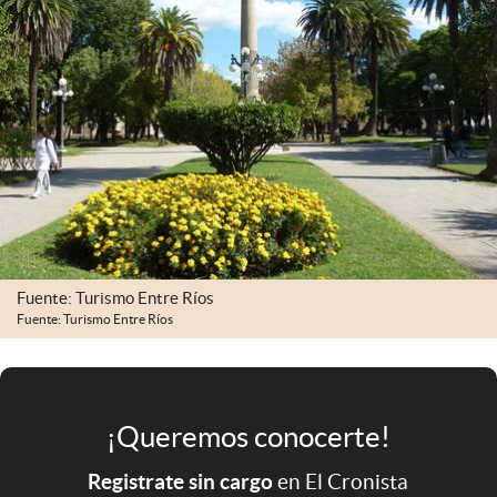
Infotechnology
Clase
Clima
Mundial 2026
Eventos Corporativos
El Cronista Studio
Mediakit
Fuente: Turismo Entre Ríos
abre en nueva pestaña
Fuente: Turismo Entre Ríos
Argentina
¡Queremos conocerte!
Registrate sin cargo
en El Cronista