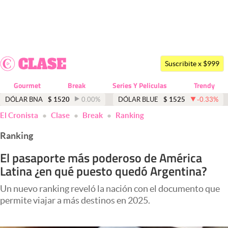
Últimas noticias
Dólar
Suscribite x $999
Members
Gourmet
Break
Series Y Peliculas
Trendy
Economía y Política
DÓLAR BNA
$
1520
0.00
%
DÓLAR BLUE
$
1525
-0.33
%
El Cronista
Clase
Break
Ranking
Finanzas y Mercados
Ranking
Mercados Online
El pasaporte más poderoso de América
Negocios
Latina ¿en qué puesto quedó Argentina?
Columnistas
Un nuevo ranking reveló la nación con el documento que
Otras secciones
permite viajar a más destinos en 2025.
Apertura