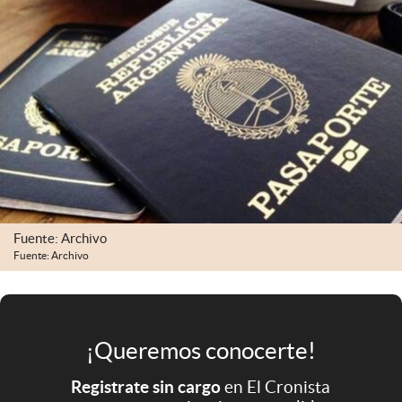
Infotechnology
Clase
Clima
Mundial 2026
Eventos Corporativos
El Cronista Studio
Mediakit
Fuente: Archivo
abre en nueva pestaña
Fuente: Archivo
Argentina
¡Queremos conocerte!
Registrate sin cargo
en El Cronista