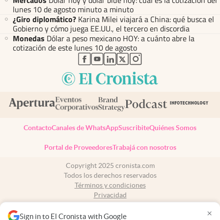
Mercados
Dólar hoy y dólar blue hoy: cuál es la cotización del
lunes 10 de agosto minuto a minuto
¿Giro diplomático?
Karina Milei viajará a China: qué busca el
Gobierno y cómo juega EE.UU., el tercero en discordia
Monedas
Dólar a peso mexicano HOY: a cuánto abre la
cotización de este lunes 10 de agosto
abre en nueva pestaña
abre en nueva pestaña
abre en nueva pestaña
abre en nueva pestaña
abre en nueva pestaña
Contacto
Canales de WhatsApp
Suscribite
Quiénes Somos
Portal de Proveedores
Trabajá con nosotros
Copyright 2025 cronista.com
Todos los derechos reservados
Términos y condiciones
Privacidad
Consentimiento
×
Tel:
+54 11 7078-3270
Sign in to El Cronista with Google