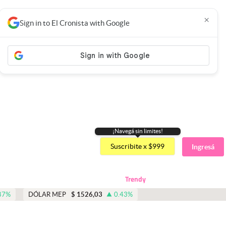
×
Sign in to El Cronista with Google
¡Navegá sin limites!
Suscribite x $999
Ingresá
Trendy
87
%
DÓLAR MEP
$
1526,03
0.43
%