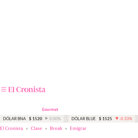
Últimas noticias
Dólar
Members
Economía y Política
Finanzas y Mercados
Mercados Online
Negocios
Columnistas
Gourmet
Otras secciones
DÓLAR BNA
$
1520
0.00
%
DÓLAR BLUE
$
1525
-0.33
%
El Cronista
Clase
Break
Emigrar
Apertura