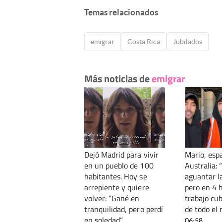
Temas relacionados
emigrar
Costa Rica
Jubilados
Más noticias de
emigrar
Dejó Madrid para vivir
Mario, esp
en un pueblo de 100
Australia: “
habitantes. Hoy se
aguantar l
arrepiente y quiere
pero en 4 
volver: “Gané en
trabajo cub
tranquilidad, pero perdí
de todo el
en soledad”
06:58