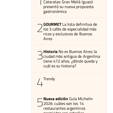
1
Cataratas: Gran Meliá Iguazú
presentó su nueva propuesta
gastronómica
2
GOURMET
La lista definitiva de
los 3 cafés de especialidad más
ricos y exclusivos de Buenos
Aires
3
Historia
No es Buenos Aires: la
ciudad más antigua de Argentina
tiene 472 años, ¿dónde queda y
cuál es su historia?
4
Trendy
5
Nueva edición
Guía Michelin
2026: cuáles son los 14
restaurantes argentinos
premiados con estrellas