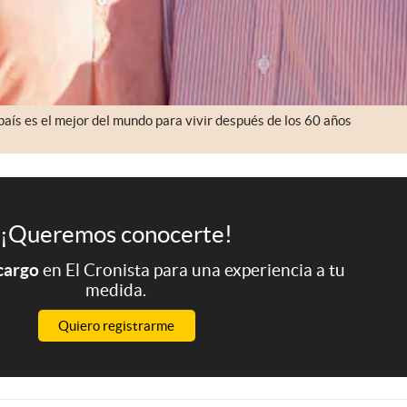
país es el mejor del mundo para vivir después de los 60 años
¡Queremos conocerte!
 cargo
en El Cronista para una experiencia a tu
medida.
Quiero registrarme