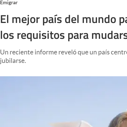
Emigrar
Infotechnology
El mejor país del mundo p
Clase
Clima
los requisitos para mudars
Mundial 2026
Eventos Corporativos
Un reciente informe reveló que un país centr
El Cronista Studio
jubilarse.
Mediakit
abre en nueva pestaña