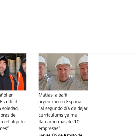
añol en
Matias, albañil
Es difícil
argentino en España:
a soledad,
“al segundo día de dejar
horas de
currículums ya me
ro el alquiler
llamaron más de 10
 mes”
empresas”
jueves, 06 de Agosto de