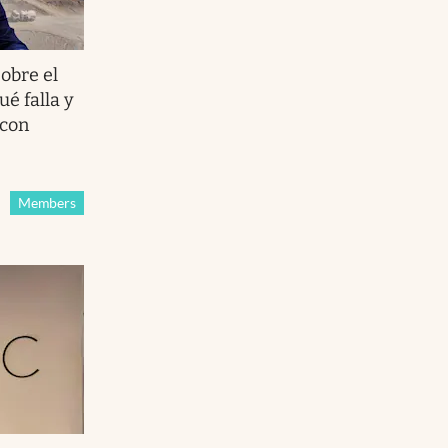
obre el
é falla y
 con
Members