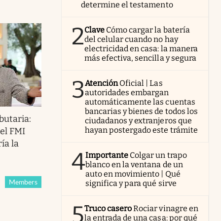
determine el testamento
2
Clave
Cómo cargar la batería
del celular cuando no hay
electricidad en casa: la manera
más efectiva, sencilla y segura
3
Atención
Oficial | Las
autoridades embargan
automáticamente las cuentas
bancarias y bienes de todos los
butaria:
ciudadanos y extranjeros que
hayan postergado este trámite
el FMI
ía la
4
Importante
Colgar un trapo
blanco en la ventana de un
auto en movimiento | Qué
Members
significa y para qué sirve
5
Truco casero
Rociar vinagre en
la entrada de una casa: por qué