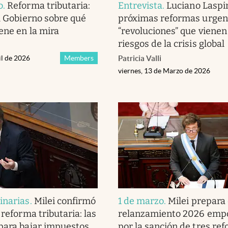
o
.
Reforma tributaria:
Entrevista
.
Luciano Laspin
el Gobierno sobre qué
próximas reformas urgent
ene en la mira
“revoluciones” que vienen 
riesgos de la crisis global
il de 2026
Members
Patricia Valli
viernes, 13 de Marzo de 2026
inarias
.
Milei confirmó
1 de marzo
.
Milei prepara 
 reforma tributaria: las
relanzamiento 2026 emp
para bajar impuestos
por la sanción de tres re