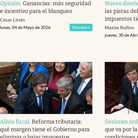
Opinión
.
Ganancias: más seguridad
Nuevo diseñ
e incentivo para el blanqueo
las pistas d
impuestos ti
César Litvin
lunes, 04 de Mayo de 2026
Members
Matías Rufino
jueves, 30 de Abr
Alivio fiscal
.
Reforma tributaria:
Sesiones ord
qué margen tiene el Gobierno para
que va por la
eliminar o bajar impuestos
condiciones 