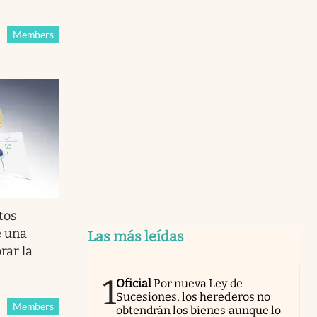
Members
tos
e una
Las más leídas
rar la
1
Oficial
Por nueva Ley de
Sucesiones, los herederos no
Members
obtendrán los bienes aunque lo