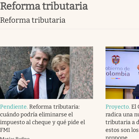
Reforma tributaria
Infotechnology
Clase
Reforma tributaria
Clima
Mundial 2026
Eventos Corporativos
El Cronista Studio
Mediakit
abre en nueva pestaña
Pendiente
.
Reforma tributaria:
Proyecto
.
El
cuándo podría eliminarse el
radica una 
impuesto al cheque y qué pide el
tributaria a 
FMI
estos son lo
propone
Matías Rufino