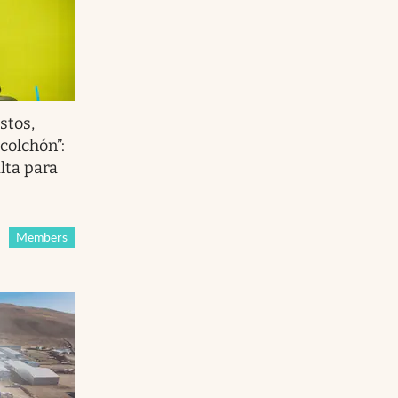
stos,
 colchón”:
alta para
Members