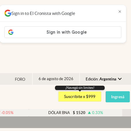
×
Sign in to El Cronista with Google
6 de agosto de 2026
Edición:
Argentina
FORO
¡Navegá sin limites!
Argentina
Suscribite x $999
Ingresá
España
México
DÓLAR BNA
$
1520
0.33
%
DÓLAR
USA
Dóla
Colombia