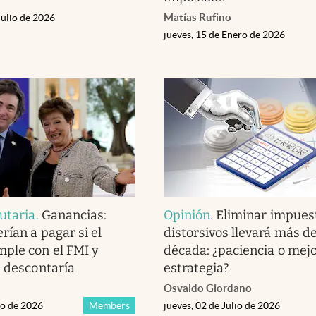
Matías Rufino
Julio de 2026
jueves, 15 de Enero de 2026
utaria
.
Ganancias:
Opinión
.
Eliminar impues
rían a pagar si el
distorsivos llevará más d
ple con el FMI y
década: ¿paciencia o mejo
s descontaría
estrategia?
Osvaldo Giordano
io de 2026
Members
jueves, 02 de Julio de 2026