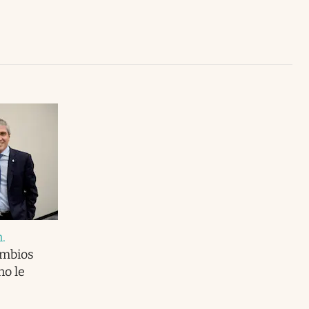
Uruguay
n
.
ambios
no le