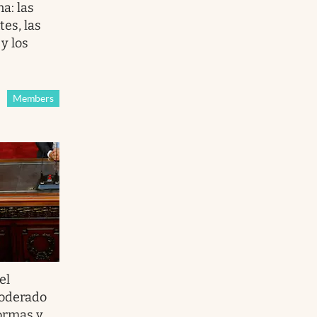
a: las
es, las
y los
Members
el
oderado
formas y