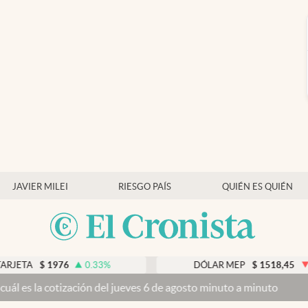
JAVIER MILEI
RIESGO PAÍS
QUIÉN ES QUIÉN
76
0.33
%
DÓLAR MEP
$
1518,45
-0.05
%
ón del jueves 6 de agosto minuto a minuto