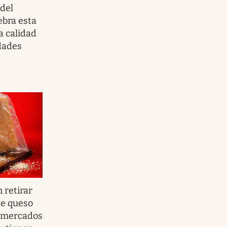
del
ebra esta
a calidad
dades
 retirar
de queso
ermercados