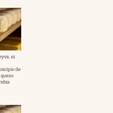
eyva, ni
nicipio de
 queso
ombia