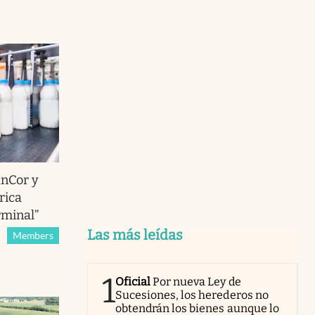
anCor y
rica
rminal”
Las más leídas
Members
1
Oficial
Por nueva Ley de
Sucesiones, los herederos no
obtendrán los bienes aunque lo