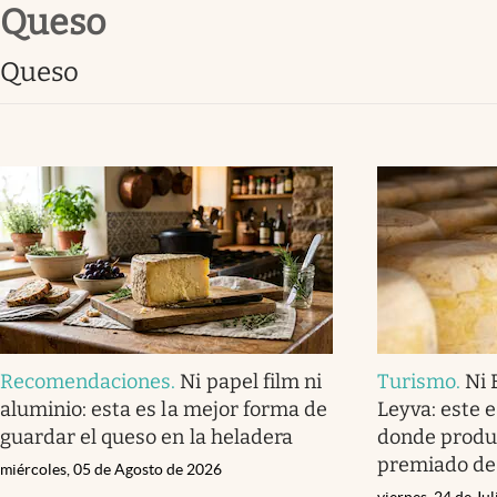
queso
Infotechnology
Clase
queso
Clima
Mundial 2026
Eventos Corporativos
El Cronista Studio
Mediakit
abre en nueva pestaña
Recomendaciones
.
Ni papel film ni
Turismo
.
Ni 
aluminio: esta es la mejor forma de
Leyva: este 
guardar el queso en la heladera
donde produ
premiado de
miércoles, 05 de Agosto de 2026
viernes, 24 de Ju