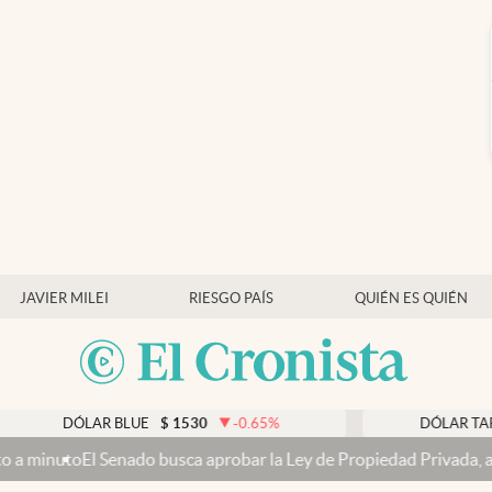
JAVIER MILEI
RIESGO PAÍS
QUIÉN ES QUIÉN
LAR BLUE
$
1530
-0.65
%
DÓLAR TARJETA
$
19
ado busca aprobar la Ley de Propiedad Privada, ahora sin la venta 