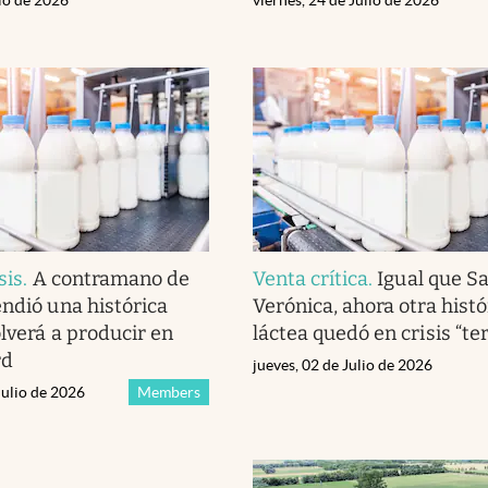
sis
.
A contramano de
Venta crítica
.
Igual que S
endió una histórica
Verónica, ahora otra histó
olverá a producir en
láctea quedó en crisis “te
rd
jueves, 02 de Julio de 2026
Julio de 2026
Members