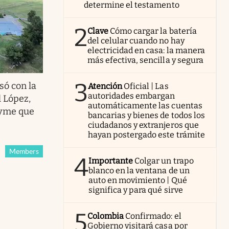
determine el testamento
2
Clave
Cómo cargar la batería
del celular cuando no hay
electricidad en casa: la manera
más efectiva, sencilla y segura
3
só con la
Atención
Oficial | Las
autoridades embargan
l López,
automáticamente las cuentas
pyme que
bancarias y bienes de todos los
ciudadanos y extranjeros que
hayan postergado este trámite
Members
4
Importante
Colgar un trapo
blanco en la ventana de un
auto en movimiento | Qué
significa y para qué sirve
5
Colombia
Confirmado: el
Gobierno visitará casa por