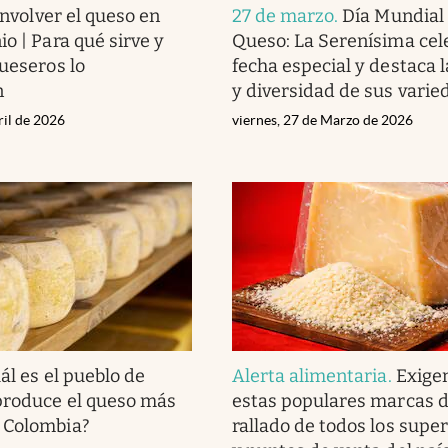
nvolver el queso en
27 de marzo
.
Día Mundial 
o | Para qué sirve y
Queso: La Serenísima cel
queseros lo
fecha especial y destaca l
n
y diversidad de sus varie
ril de 2026
viernes, 27 de Marzo de 2026
ál es el pueblo de
Alerta alimentaria
.
Exigen
produce el queso más
estas populares marcas 
 Colombia?
rallado de todos los sup