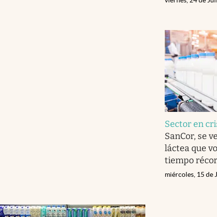
Sector en cri
SanCor, se v
láctea que v
tiempo réco
miércoles, 15 de 