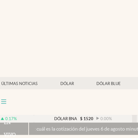
Últimas noticias
Dólar
Members
Economía y Política
Finanzas y Mercados
Mercados Online
ÚLTIMAS NOTICIAS
DÓLAR
DÓLAR BLUE
Negocios
Columnistas
Otras secciones
DÓLAR BNA
$
1520
0.00
%
DÓ
EN
 cuál es la cotización del jueves 6 de agosto minuto a minuto
El Sen
Apertura
VIVO