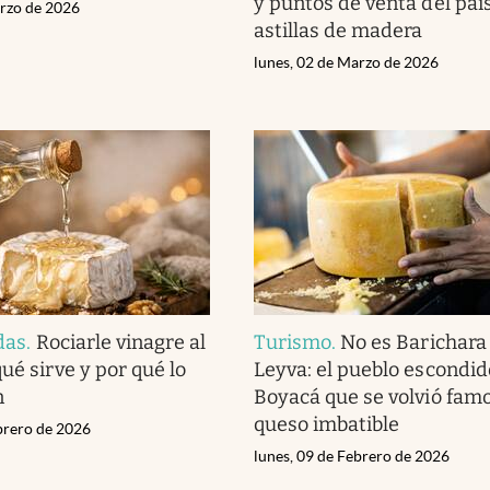
y puntos de venta del país
arzo de 2026
astillas de madera
lunes, 02 de Marzo de 2026
das
.
Rociarle vinagre al
Turismo
.
No es Barichara 
ué sirve y por qué lo
Leyva: el pueblo escondid
n
Boyacá que se volvió fam
queso imbatible
ebrero de 2026
lunes, 09 de Febrero de 2026