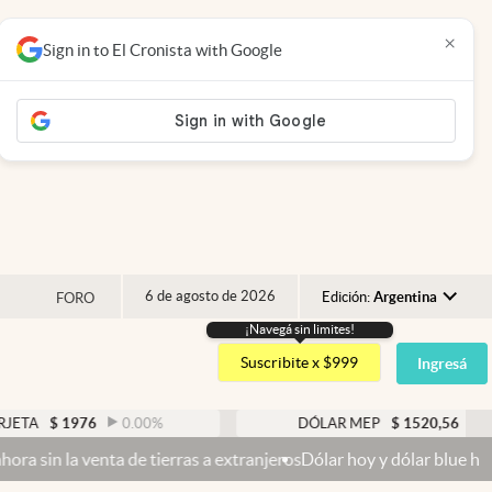
×
Sign in to El Cronista with Google
6 de agosto de 2026
Edición:
Argentina
FORO
¡Navegá sin limites!
Argentina
Suscribite x $999
Ingresá
España
México
76
0.00
%
DÓLAR MEP
$
1520,56
0.17
%
USA
de tierras a extranjeros
Dólar hoy y dólar blue hoy: cuál es la coti
Colombia