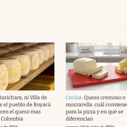
Barichara, ni Villa de
Cocina
.
Queso cremoso o
es el pueblo de Boyacá
mozzarella: cuál convien
cen el queso mas
para la pizza y en qué se
 Colombia
diferencian
lio de 2026
viernes, 24 de Julio de 2026