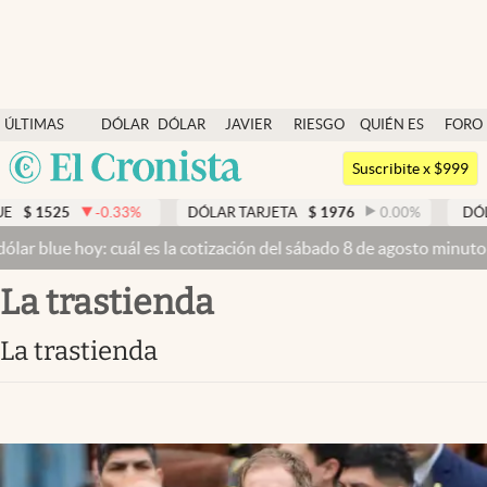
Últimas noticias
ÚLTIMAS
DÓLAR
DÓLAR
JAVIER
RIESGO
QUIÉN ES
FORO
Dólar
NOTICIAS
BLUE
MILEI
PAÍS
QUIÉN
Argentina
Members
Suscribite x $999
España
Economía y Política
0.33
%
DÓLAR TARJETA
$
1976
0.00
%
DÓLAR MEP
$
152
México
 cuál es la cotización del sábado 8 de agosto minuto a minuto
Dólar
Finanzas y Mercados
USA
la trastienda
Mercados Online
Colombia
Uruguay
Negocios
la trastienda
Columnistas
Otras secciones
Apertura