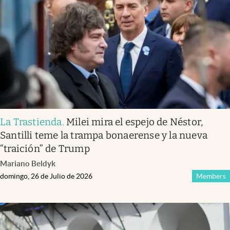
Infotechnology
Clase
Clima
Mundial 2026
Eventos Corporativos
El Cronista Studio
La Trastienda
.
Milei mira el espejo de Néstor,
Mediakit
Santilli teme la trampa bonaerense y la nueva
abre en nueva pestaña
“traición” de Trump
Argentina
Mariano Beldyk
domingo, 26 de Julio de 2026
Members