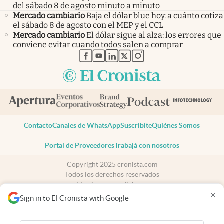
del sábado 8 de agosto minuto a minuto
Mercado cambiario
Baja el dólar blue hoy: a cuánto cotiza
el sábado 8 de agosto con el MEP y el CCL
Mercado cambiario
El dólar sigue al alza: los errores que
conviene evitar cuando todos salen a comprar
abre en nueva pestaña
abre en nueva pestaña
abre en nueva pestaña
abre en nueva pestaña
abre en nueva pestaña
Contacto
Canales de WhatsApp
Suscribite
Quiénes Somos
Portal de Proveedores
Trabajá con nosotros
Copyright 2025 cronista.com
Todos los derechos reservados
Términos y condiciones
×
Privacidad
Sign in to El Cronista with Google
Consentimiento
Tel:
+54 11 7078-3270