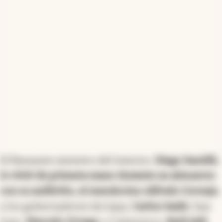
El flamante ministro del Interior,
Diego Santilli,
lo vivió de primera mano durante un almuerzo
con su anfitrión, el mendocino Alfredo Cornejo
,
y los gobernadores de Jujuy,
Carlos Sadir
; San
Juan,
Marcelo Orrego
; y Catamarca,
Raúl Jalil.