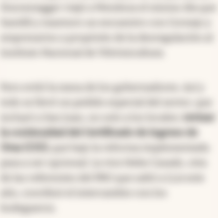
Sturzenegger viajó a Mendoza el mismo día que
Santilli y mantuvo un encuentro con Cornejo y
empresarios a propósito de la desregulación al
Instituto Nacional de Vitivinicultura.
Pero evitó la mesa de los gobernadores. Así y
todo se llevó un pedido especial del sector, que
incluyó a San Juan, no solo a los locales:
revisar
la continuidad del Certificado de Ingreso de
Uvas (CIU),
que bajo la reforma implementada
pasa a ser opcional. La vice Hebe Casado, otra
de las referentes del PRO que saltó a LLA este
año, coordinó el intercambio con los
bodegueros.