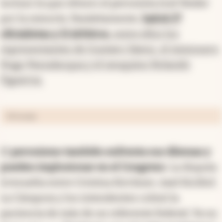
incluso la que obtuvo el peronista José Neder
por la minoría. Paralelamente,
habrá 27
oficialistas y 21 árbitros
, entre ellos los
representantes de Gustavo Sáenz, el misionero
Hugo Passalacqua y el neuquino Rolando
Figueroa.
El Cronista
El
peronismo también enfrenta sus dilemas y
pueden implosionar en el Congreso
. La disputa
irresuelta entre Cristina Kirchner, Axel Kicillof,
La Cámpora y los intendentes colmó la
paciencia de más de un referente federal. Ya no