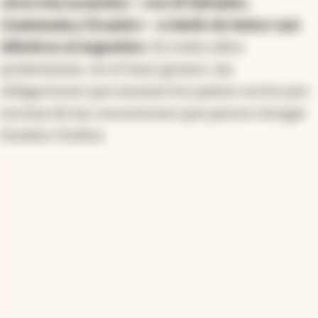
otros tres acuerdos —con El Salvador,
Guatemala y Ecuador— a través de textos casi
idénticos al argentino
. En todos ellos
predominan, en el trazo grueso, las
obligaciones que asumen los países socios por
encima de las concesiones que parece otorgar
Estados Unidos.