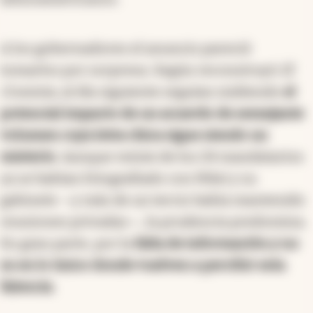
A los gobernadores el anuncio pareció
tomarlos por sorpresa. Según reconstruyó
El
Cronista
, al día siguiente seguían midiendo
el
potencial impacto de un acuerdo de semejante
volumen cuya letra chica sigue siendo un
misterio
. Aunque veinte de los 24 mandatarios
ya se habían fotografiado con Milei y su
gabinete —y más de un tercio había mantenido
reuniones privadas—, la prudencia predomina.
En gran parte, por la
falta de información y no
es en lo único donde vuelven a percibir esta
falencia
.