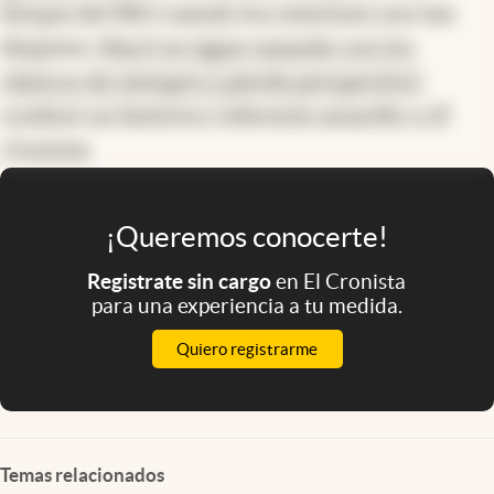
bloque del PRO cuando los intereses son tan
dispares.
Macri se sigue casando con los
clásicos de siempre y pierde perspectiva”
,
confesó un histórico referente amarillo a
El
Cronista
.
¡Queremos conocerte!
Registrate sin cargo
en El Cronista
para una experiencia a tu medida.
Quiero registrarme
Temas relacionados