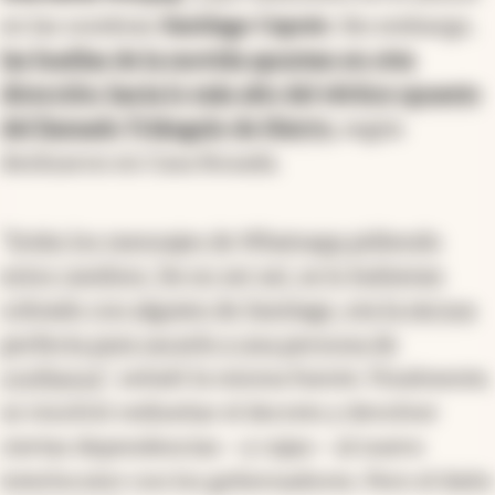
en las sombras
Santiago Caputo
. Sin embargo,
las huellas de la movida apuntan en otra
dirección: hacia lo más alto del vértice opuesto
del llamado Triángulo de Hierro
,
según
deslizaron en Casa Rosada.
“
Están los mensajes de Whatsapp pidiendo
estos cambios. De no ser así, se lo hubieran
cobrado con alguien de Santiago, era la excusa
perfecta para sacarle a una persona de
confianza
”, señaló la misma fuente. Finalmente,
se resolvió rediseñar el decreto y devolver
ciertas dependencias —y cajas— al nuevo
interlocutor con los gobernadores. Pero el daño