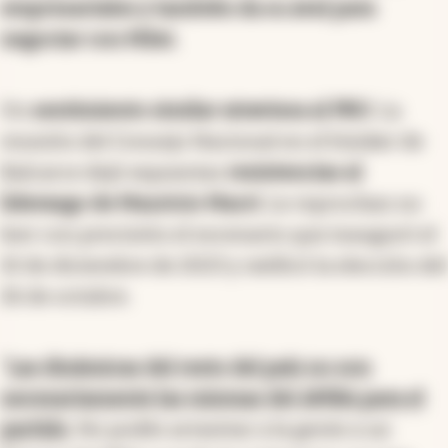
empresariales y también da su aval para
negociar con Milei.
Un
sentimiento similar atraviesa al PRO
. La
reunión del Consejo Nacional en el búnker de
Balcarce dejó expuestas
resistencias al
liderazgo de Mauricio Macri
. Le reprochan no
leer con precisión el escenario que inauguró el
10 de diciembre de 2023 y ratificó la elección del
26 de octubre.
“
Las dinámicas del resto del país no son
necesariamente las mismas del AMBA para el
partido
. No podés arrastrar a la gente a un