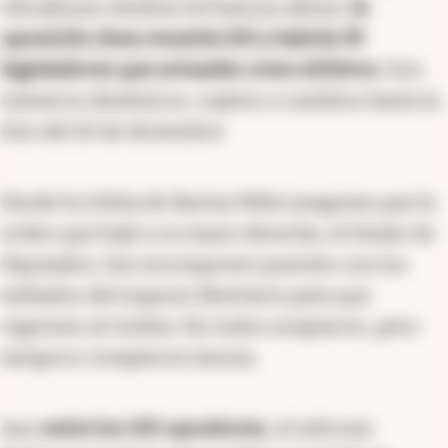
oficialismo tendría 113 bancas afines;
la
oposición dura reuniría 105 y habría 39
legisladores que actuarán como árbitros
. Son
números dinámicos, sujetos a cambios hasta la
foto del 10 de diciembre.
Desde la órbita de Karina Milei aseguran que la
orden que bajó a su mano derecha, el titular de
Diputados, fue recomponer puentes con los
exiliados del espacio libertario para que
regresen al violeta. No todos aceptaron, pero
tampoco rompieron lanzas.
Aun
entre los 105 opositores
, el informe