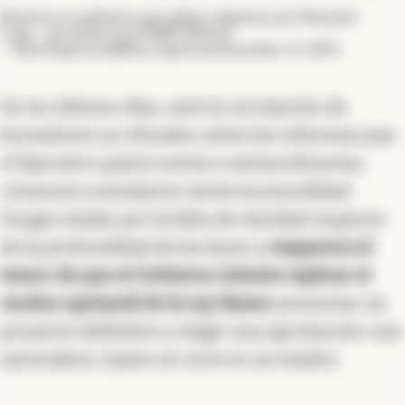
Nosotros no peleamos por pelear; peleamos por Neuquén.
Cada…
pic.twitter.com/FRMCW4cnTI
— Rolo Figueroa (@Rolo_Figueroa)
November 15, 2025
En los últimos días, ante la circulación de
borradores no oficiales sobre las reformas que
el Ejecutivo quiere enviar a extraordinarias,
comenzó a instalarse cierta incomodidad.
Surgen dudas por la falta de claridad respecto
de la profundidad de las leyes y
reaparece el
temor de que el Gobierno intente replicar el
modus operandi de la Ley Bases:
presentar un
proyecto definitivo y exigir una aprobación casi
automática. Quien se corre es un traidor.