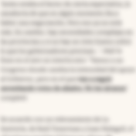
“
Antes estaba el factor de cierta expectativa, la
zanahoria de que en algún momento iba a
haber una negociación. Pero eso ya no está
más. En cambio
,
hay necesidades complejas en
las provincias y si no hay un visto bueno sobre
lo que los gobernadores precisan
…”, dejó la
frase en el aire un interlocutor. “Vamos a un
Congreso donde cambia la intensidad del apoyo
al Gobierno, pero en el que
van a seguir
necesitando votos de aliados. No les alcanza
”.
completó
De acuerdo con un relevamiento de La
Sastrería, de Raúl Timerman y Juan Malagoli, el