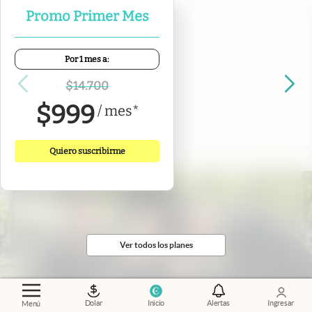
Promo Primer Mes
Por 1 mes a:
$
14.700
$
999
/
mes
*
Destacadas de hoy
Quiero suscribirme
Ver todos los planes
Dolar
Inicio
Alertas
Ingresar
Menú