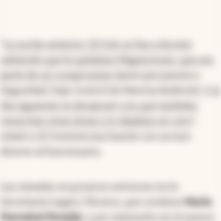
“
La noche anterior, El Colo se fue a dormir
sabiendo que le quitaban Migraciones, que era
parte de un compromiso
(para que pasara a
Seguridad, bajo control de Patricia Bullrich).
Y al
día siguiente se desayunó con que también
removían otras áreas y lo dejaban en cero
”,
relató a
El Cronista
una fuente con acceso
directo al funcionario.
Las miradas se posaron entonces en la
Secretaría Legal y Técnica, que conduce
María
Ibarzabal Murphy
, y por extensión en el asesor