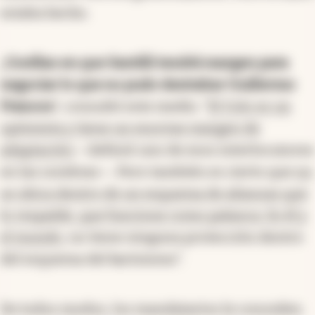
estaba hecho.
¿
Confían en que Santilli tendrá margen para
negociar lo que no pudo destrabar Guillermo
Francos
?, consultó este medio. “
El Colo es un
optimista y tiene un enorme margen de
adaptación
—definió uno de esos interlocutores
en las sombras—. Pero también es cierto que
no
se ubica dentro de un esquema de alianzas que
lo respalde, que funcione como palanca. Es él y
el mundo
, no tiene ninguna protección dentro
del esquema del karinismo”.
De todos modos, los mandatarios le conceden