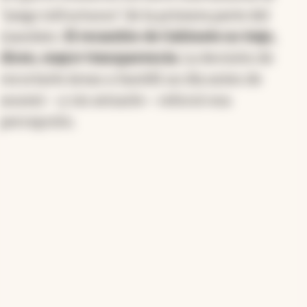
“juego infructuoso” de la primera parte del
mandato.
El recambio de Gabinete no trajo,
dicen, mayor transparencia.
La decisión de
recortarle áreas a Santilli un día antes de
asumir —y sin avisarle— reforzó esa
percepción.