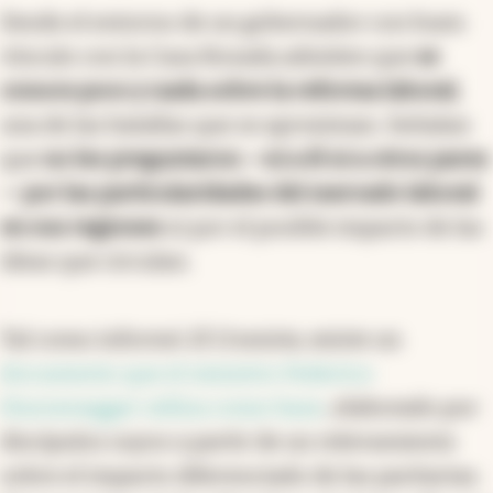
Desde el entorno de un gobernador con buen
vínculo con la Casa Rosada admiten que
se
conoce poco y nada sobre la reforma laboral
,
una de las batallas que se aproximan. Señalan
que
no les preguntaron —ni a él ni a otros pares
— por las particularidades del mercado laboral
en sus regiones
ni por el posible impacto de las
ideas que circulan.
Tal como informó
El Cronista
, existe un
documento que el ministro Federico
Sturzenegger utiliza como base
, elaborado por
discípulos suyos a partir de un relevamiento
sobre el impacto diferenciado de las paritarias.