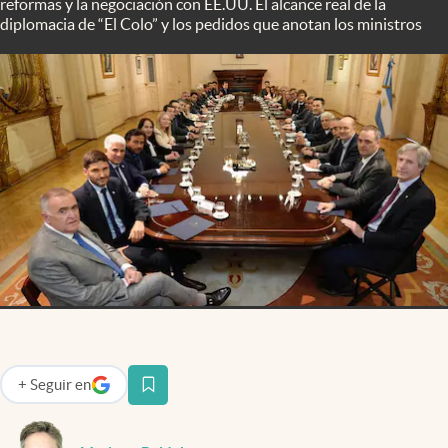
reformas y la negociación con EE.UU. El alcance real de la
Infotechnology
diplomacia de “El Colo” y los pedidos que anotan los ministros
Clase
Clima
Mundial 2026
Eventos Corporativos
El Cronista Studio
Mediakit
abre en nueva pestaña
Argentina
+
Seguir
en
abre en nueva pestaña