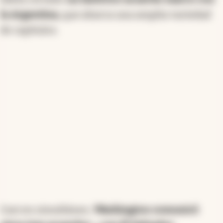
gabinete, especialmente hacia el ministro del
Interior, Diego Santilli, que se siente despojado de
la Argentina,
que abarca una amplia variedad
poderes antes de asumir. Las decisiones de la Casa
de capítulos.
Rosada han generado incertidumbre respecto a
futuros proyectos de leyes, como la reforma laboral.
Mientras tanto, el oficialismo intenta consolidar su
base legislativa, enfrentándose también a tensiones
internas en la oposición.
Resumen generado con inteligencia artificial
Casi en simultáneo,
Washington comunicó