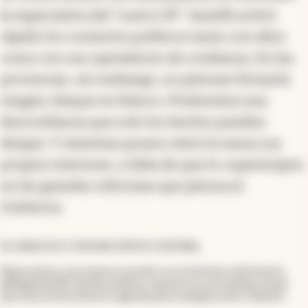
la expectativa del “nuevo DT”. Santilli activó
rápido los contactos políticos tanto con ellos
como con sus operadores de confianza. En las
provincias, sin embargo, no piensan firmarle
ningún cheque en blanco. Predomina una
desconfianza que solo los hechos pueden
disipar. Y mientras ponen sobre la mesa sus
propios intereses, a falta de que lo coparticipen
en las grandes reformas que piensa el
Gobierno.
EL DIÁLOGO CON NACIÓN ES CENTRAL
Mantuvimos una extensa reunión con el ministro del Interior,
@DiegoSantilli
, donde pudimos exponer los principales temas
que la provincia tiene en agenda para trabajar junto a Nación.