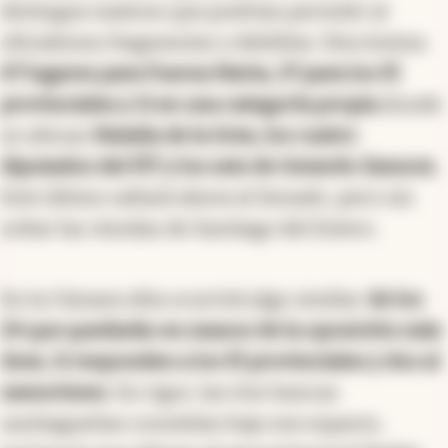
distingue matices que podrían permitir al
oficialismo fragmentar y debilitar. Discrimina
67 lugares para Fuerza Patria, 27 para los PJ
provinciales y 11 en una categoría propia
donde
se ubican
Natalia de la Sota, los cuatro
diputados del FIT y los seis de Gerardo Zamora
.
Este último saltará ahora al Senado, pero sin
soltar las riendas de Santiago del Estero.
En la Cámara Alta ocurrirá algo similar:
de los
24 que quedarán en manos de la oposición más
dura, 11 responden a los PJ provinciales y dos al
zamorismo
. En rigor, las tres bancas
santiagueñas constelan bajo ese espacio,