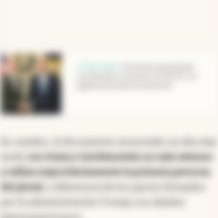
abre en nueva pestaña
¿Traba legal?
.
El artículo que amenaza
con bloquear el acuerdo con EE.UU. y la
jugada que prepara la oposición
En cambio, el documento anunciado un día más
tarde
con Suiza y Liechtenstein es más extenso
y utiliza mayoritariamente la primera persona
del plural
, a diferencia de los pactos firmados
por la administración Trump con aliados
latinoamericanos.