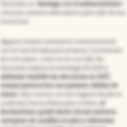
disimulan su “
hartazgo con el ambacentrismo
”
y buscan caminos alternativos para salir de esa
encerrona.
Algunos incluso retomaron conversaciones
con la Casa Rosada para arrancar concesiones
de corto plazo, como se vio con Jalil. No
descartan replicar la estrategia de 2025 y
adelantar también las elecciones en 2027,
aunque parezca hoy una quimera. Hablan de
marzo.
Dato curioso: en esos lugares donde se
conformó Fuerza Patria para octubre,
el
kirchnerismo quedó dentro de ese universo
variopinto de caudillos locales y referentes