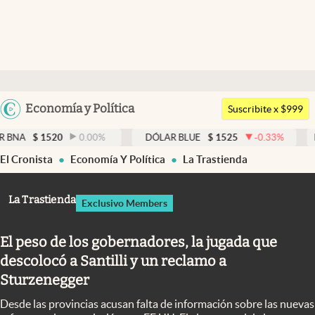
Últimas noticias
Dólar
Argentina
Economía y Política
Members
Suscribite x $999
España
Economía y Política
20
0.00
%
DÓLAR BLUE
$
1525
-0.33
%
DÓLAR TARJ
México
El Cronista
Economía Y Política
La Trastienda
Finanzas y Mercados
USA
Mercados Online
Colombia
La Trastienda
Exclusivo Members
Uruguay
Negocios
El peso de los gobernadores, la jugada que
Columnistas
descolocó a Santilli y un reclamo a
Otras secciones
Sturzenegger
Apertura
Desde las provincias acusan falta de información sobre las nuevas